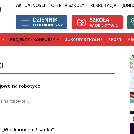
AKTUALNOŚCI
OFERTA SZKOŁY
REKRUTACJA
JUNI
A
PROJEKTY / KONKURSY
SUKCESY SZKOLNE
SPORT
AR
I
jowe na robotyce
 na robotyce ...
D „Wielkanocna Pisanka”