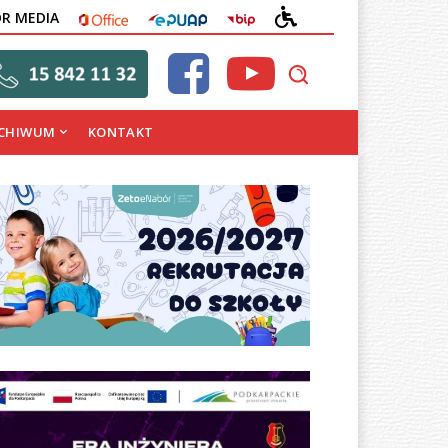
OFFICE
EPUAP
BIP
DEKLARACJA
OR MEDIA
DOSTĘPNOŚCI
CHIWUM
KONTAKT