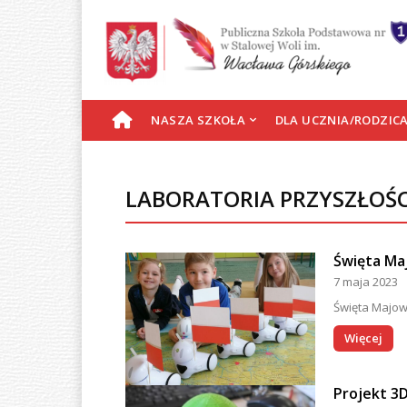
S
NASZA SZKOŁA
DLA UCZNIA/RODZIC
T
LABORATORIA PRZYSZŁOŚC
R
O
Święta Ma
7 maja 2023
N
Święta Majowe
A
Więcej
G
Projekt 3
Ł