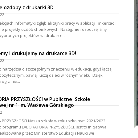
e ozdoby z drukarki 3D
022
ekcjach informatyki zgłębiali tajniki pracy w aplikacji Tinkercad i
sne projekty ozdób choinkowych. Następnie rozpoczęliśmy
ybranych projektów na drukarce...
emy i drukujemy na drukarce 3D!
022
o narzędzia o szczególnym znaczeniu w edukacji, gdyż łączą
ożytecznym, bawią i uczą dzieci w różnym wieku. Dzięki
rogramie...
IA PRZYSZŁOŚCI w Publicznej Szkole
ej nr 1 im. Wacława Górskiego
22
 szkoła w roku szkolnym 2021/2022
do programu LABORATORIA PRZYSZŁOŚCI. Jest to inicjatywa
ealizowana przez Ministerstwo Edukacji i Nauki we