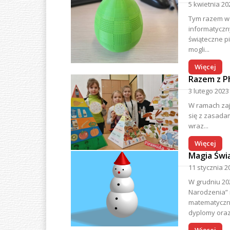
5 kwietnia 20
Tym razem w 
Ó
informatyczn
świąteczne pi
W
mogli...
Więcej
N
Razem z P
3 lutego 2023
A
W ramach zaję
się z zasadam
wraz...
Więcej
Magia Świ
11 stycznia 2
W grudniu 20
Narodzenia” 
matematyczny
dyplomy oraz.