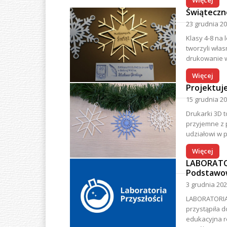
Więcej
Świąteczn
23 grudnia 2
Klasy 4-8 na l
tworzyli wła
drukowanie w
Więcej
Projektuj
15 grudnia 2
Drukarki 3D t
przyjemne z p
udziałowi w p
Więcej
LABORATOR
Podstawow
3 grudnia 20
LABORATORIA PRZYSZŁOŚCI Nasza
przystąpiła 
edukacyjna r