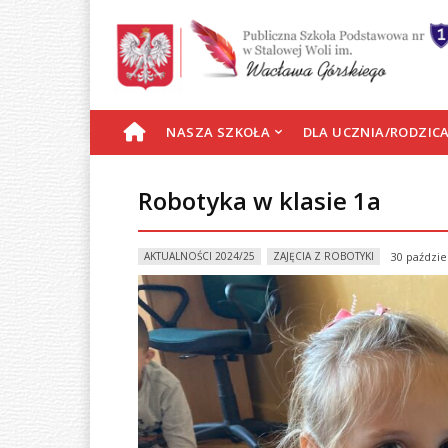
S
NASZA SZKOŁA
DLA UCZNIA/RODZIC
T
Robotyka w klasie 1a
R
AKTUALNOŚCI 2024/25
ZAJĘCIA Z ROBOTYKI
30 paździe
O
N
A
G
Ł