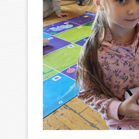
Ó
W
N
A