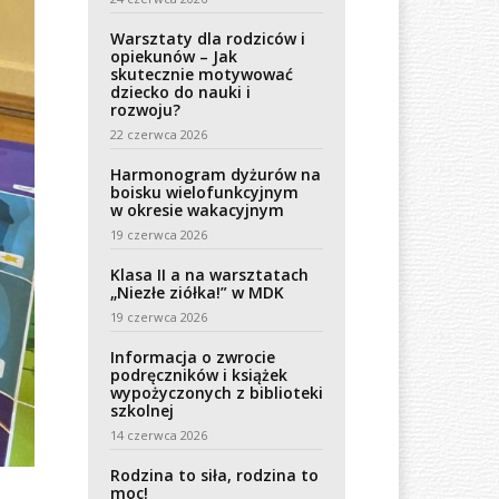
Warsztaty dla rodziców i
opiekunów – Jak
skutecznie motywować
dziecko do nauki i
rozwoju?
22 czerwca 2026
Harmonogram dyżurów na
boisku wielofunkcyjnym
w okresie wakacyjnym
19 czerwca 2026
Klasa II a na warsztatach
„Niezłe ziółka!” w MDK
19 czerwca 2026
Informacja o zwrocie
podręczników i książek
wypożyczonych z biblioteki
szkolnej
14 czerwca 2026
Rodzina to siła, rodzina to
moc!