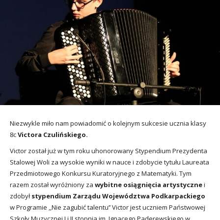
utacja
Niezwykle miło nam powiadomić o kolejnym sukcesie ucznia klasy
8c
Victora Czulińskiego.
Victor został już w tym roku uhonorowany Stypendium Prezydenta
Stalowej Woli za wysokie wyniki w nauce i zdobycie tytułu Laureata
Przedmiotowego Konkursu Kuratoryjnego z Matematyki. Tym
razem został wyróżniony za
wybitne osiągnięcia artystyczne
i
zdobył
stypendium Zarządu Województwa Podkarpackiego
w Programie ,,Nie zagubić talentu’’ Victor jest uczniem Państwowej
Szkoły Muzycznej I i II stopnia im. Ignacego Paderewskiego w