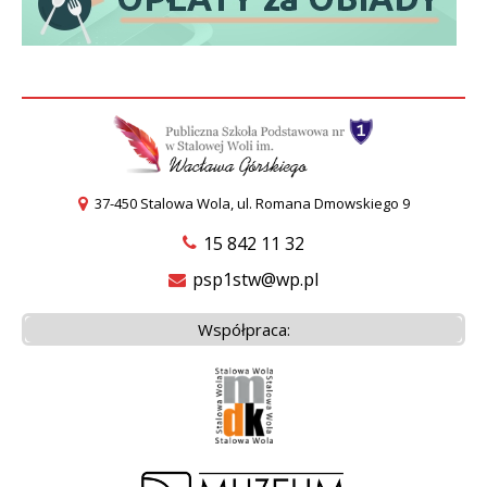
37-450 Stalowa Wola, ul. Romana Dmowskiego 9
15 842 11 32
psp1stw@wp.pl
Współpraca: