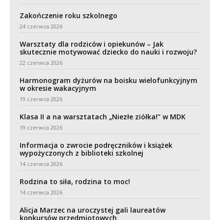
Zakończenie roku szkolnego
24 czerwca 2026
Warsztaty dla rodziców i opiekunów – Jak
skutecznie motywować dziecko do nauki i rozwoju?
22 czerwca 2026
Harmonogram dyżurów na boisku wielofunkcyjnym
w okresie wakacyjnym
19 czerwca 2026
Klasa II a na warsztatach „Niezłe ziółka!” w MDK
19 czerwca 2026
Informacja o zwrocie podręczników i książek
wypożyczonych z biblioteki szkolnej
14 czerwca 2026
Rodzina to siła, rodzina to moc!
14 czerwca 2026
Alicja Marzec na uroczystej gali laureatów
konkursów przedmiotowych