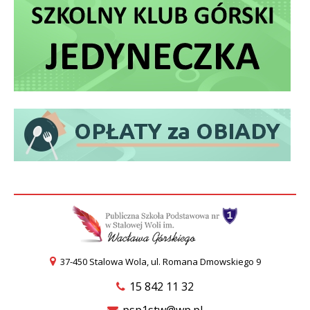
37-450 Stalowa Wola, ul. Romana Dmowskiego 9
15 842 11 32
psp1stw@wp.pl