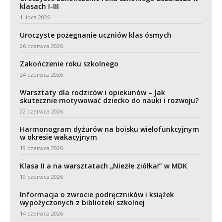
klasach I-III
1 lipca 2026
Uroczyste pożegnanie uczniów klas ósmych
26 czerwca 2026
Zakończenie roku szkolnego
24 czerwca 2026
Warsztaty dla rodziców i opiekunów – Jak
skutecznie motywować dziecko do nauki i rozwoju?
22 czerwca 2026
Harmonogram dyżurów na boisku wielofunkcyjnym
w okresie wakacyjnym
19 czerwca 2026
Klasa II a na warsztatach „Niezłe ziółka!” w MDK
19 czerwca 2026
Informacja o zwrocie podręczników i książek
wypożyczonych z biblioteki szkolnej
14 czerwca 2026