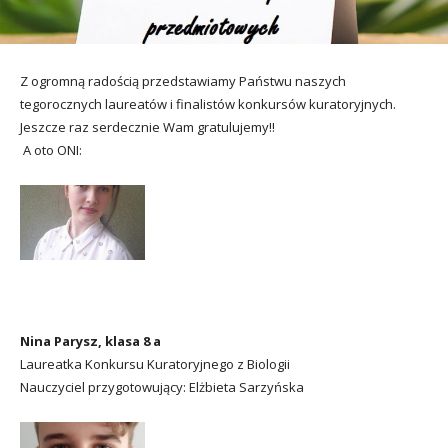
utacja
Z ogromną radością przedstawiamy Państwu naszych
tegorocznych laureatów i finalistów konkursów kuratoryjnych.
Jeszcze raz serdecznie Wam gratulujemy!!
A oto ONI:
Nina Parysz, klasa 8 a
Laureatka Konkursu Kuratoryjnego z Biologii
Nauczyciel przygotowujący: Elżbieta Sarzyńska