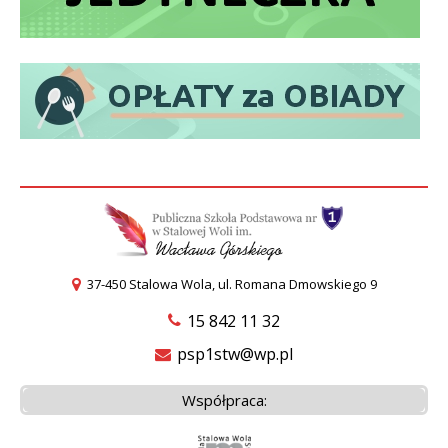
37-450 Stalowa Wola, ul. Romana Dmowskiego 9
15 842 11 32
psp1stw@wp.pl
Współpraca: