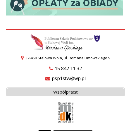
37-450 Stalowa Wola, ul. Romana Dmowskiego 9
15 842 11 32
psp1stw@wp.pl
Współpraca: