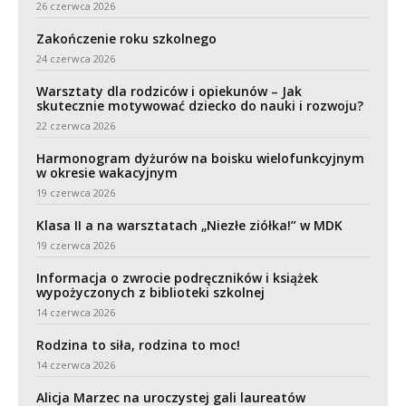
26 czerwca 2026
Zakończenie roku szkolnego
24 czerwca 2026
Warsztaty dla rodziców i opiekunów – Jak
skutecznie motywować dziecko do nauki i rozwoju?
22 czerwca 2026
Harmonogram dyżurów na boisku wielofunkcyjnym
w okresie wakacyjnym
19 czerwca 2026
Klasa II a na warsztatach „Niezłe ziółka!” w MDK
19 czerwca 2026
Informacja o zwrocie podręczników i książek
wypożyczonych z biblioteki szkolnej
14 czerwca 2026
Rodzina to siła, rodzina to moc!
14 czerwca 2026
Alicja Marzec na uroczystej gali laureatów