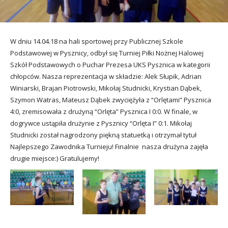
utacja
W dniu 14.04.18 na hali sportowej przy Publicznej Szkole
Podstawowej w Pysznicy, odbył się Turniej Piłki Nożnej Halowej
Szkół Podstawowych o Puchar Prezesa UKS Pysznica w kategorii
chłopców. Nasza reprezentacja w składzie: Alek Słupik, Adrian
Winiarski, Brajan Piotrowski, Mikołaj Studnicki, Krystian Dąbek,
Szymon Watras, Mateusz Dąbek zwyciężyła z “Orlętami” Pysznica
4:0, zremisowała z drużyną “Orlęta” Pysznica I 0:0. W finale, w
dogrywce ustąpiła drużynie z Pysznicy “Orlęta I” 0:1. Mikołaj
Studnicki został nagrodzony piękną statuetką i otrzymał tytuł
Najlepszego Zawodnika Turnieju! Finalnie nasza drużyna zajęła
drugie miejsce:) Gratulujemy!