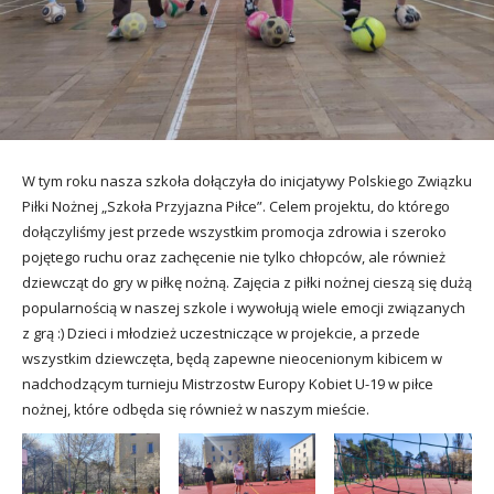
utacja
W tym roku nasza szkoła dołączyła do inicjatywy Polskiego Związku
Piłki Nożnej „Szkoła Przyjazna Piłce”. Celem projektu, do którego
dołączyliśmy jest przede wszystkim promocja zdrowia i szeroko
pojętego ruchu oraz zachęcenie nie tylko chłopców, ale również
dziewcząt do gry w piłkę nożną. Zajęcia z piłki nożnej cieszą się dużą
popularnością w naszej szkole i wywołują wiele emocji związanych
z grą :) Dzieci i młodzież uczestniczące w projekcie, a przede
wszystkim dziewczęta, będą zapewne nieocenionym kibicem w
nadchodzącym turnieju Mistrzostw Europy Kobiet U-19 w piłce
nożnej, które odbęda się również w naszym mieście.