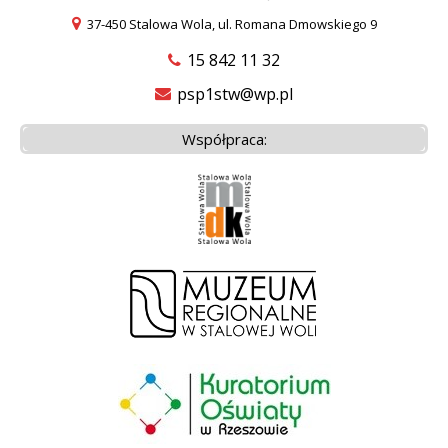
37-450 Stalowa Wola, ul. Romana Dmowskiego 9
15 842 11 32
psp1stw@wp.pl
Współpraca: