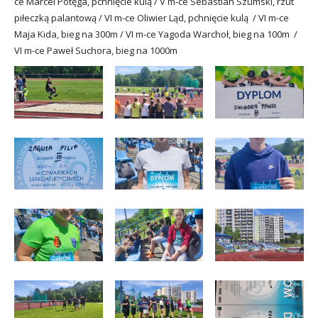
ce Marcel Potęga, pchnięcie kulą / V m-ce Sebastian Szumski, rzut
piłeczką palantową / VI m-ce Oliwier Ląd, pchnięcie kulą / VI m-ce
Maja Kida, bieg na 300m / VI m-ce Yagoda Warchoł, bieg na 100m /
VI m-ce Paweł Suchora, bieg na 1000m