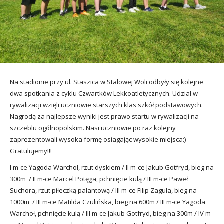
utacja
Na stadionie przy ul. Staszica w Stalowej Woli odbyły się kolejne
dwa spotkania z cyklu Czwartków Lekkoatletycznych. Udział w
rywalizacji wzięli uczniowie starszych klas szkół podstawowych.
Nagrodą za najlepsze wyniki jest prawo startu w rywalizacji na
szczeblu ogólnopolskim. Nasi uczniowie po raz kolejny
zaprezentowali wysoka formę osiagając wysokie miejsca:)
Gratulujemy!!!
I m-ce Yagoda Warchoł, rzut dyskiem / II m-ce Jakub Gotfryd, bieg na
300m / II m-ce Marcel Potęga, pchnięcie kulą / III m-ce Paweł
Suchora, rzut piłeczką palantową / III m-ce Filip Zaguła, bieg na
1000m / III m-ce Matilda Czulińska, bieg na 600m / III m-ce Yagoda
Warchoł, pchnięcie kulą / III m-ce Jakub Gotfryd, bieg na 300m / IV m-