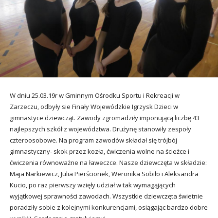
utacja
W dniu 25.03.19r w Gminnym Ośrodku Sportu i Rekreacji w
Zarzeczu, odbyły sie Finały Wojewódzkie Igrzysk Dzieci w
gimnastyce dziewcząt. Zawody zgromadziły imponującą liczbę 43
najlepszych szkół z województwa. Drużynę stanowiły zespoły
czteroosobowe. Na program zawodów składał się trójbój
gimnastyczny- skok przez kozła, ćwiczenia wolne na ścieżce i
ćwiczenia równoważne na ławeczce. Nasze dziewczęta w składzie:
Maja Narkiewicz, Julia Pierścionek, Weronika Sobiło i Aleksandra
Kucio, po raz pierwszy wzięły udział w tak wymagąjących
wyjątkowej sprawności zawodach. Wszystkie dziewczęta świetnie
poradziły sobie z kolejnymi konkurencjami, osiągając bardzo dobre