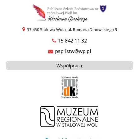
37-450 Stalowa Wola, ul. Romana Dmowskiego 9
15 842 11 32
psp1stw@wp.pl
Współpraca: