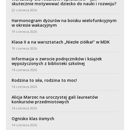
skutecznie motywować dziecko do nauki i rozwoju?
22 czerwca 2026
Harmonogram dyżurów na boisku wielofunkcyjnym
w okresie wakacyjnym
19 czerwca 2026
Klasa II a na warsztatach „Niezłe ziółka!” w MDK
19 czerwca 2026
Informacja o zwrocie podręczników i książek
wypożyczonych z biblioteki szkolnej
14 czerwca 2026
Rodzina to siła, rodzina to moc!
14 czerwca 2026
Alicja Marzec na uroczystej gali laureatów
konkursów przedmiotowych
14 czerwca 2026
Ognisko klas ósmych
14 czerwca 2026