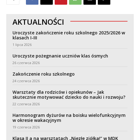
utacja
AKTUALNOŚCI
Uroczyste zakończenie roku szkolnego 2025/2026 w
klasach I-III
1 lipca 2026
Uroczyste pożegnanie uczniów klas ósmych
26 czerwca 2026
Zakończenie roku szkolnego
24 czerwca 2026
Warsztaty dla rodziców i opiekunów – Jak
skutecznie motywować dziecko do nauki i rozwoju?
22 czerwca 2026
Harmonogram dyżurów na boisku wielofunkcyjnym
w okresie wakacyjnym
19 czerwca 2026
Klasa II a na warsztatach „Niezłe ziółka!” w MDK