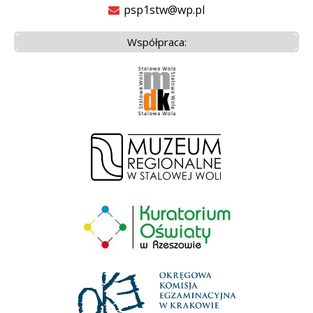
psp1stw@wp.pl
Współpraca: