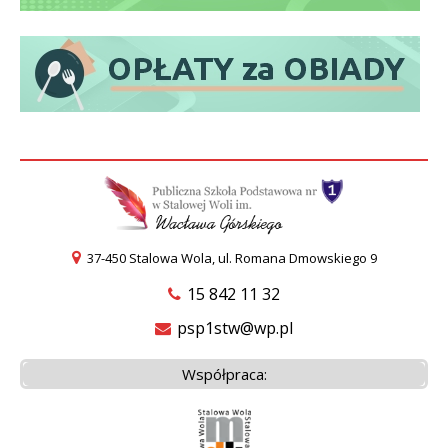
37-450 Stalowa Wola, ul. Romana Dmowskiego 9
15 842 11 32
psp1stw@wp.pl
Współpraca: