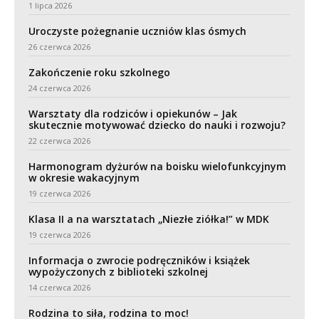
1 lipca 2026
Uroczyste pożegnanie uczniów klas ósmych
26 czerwca 2026
Zakończenie roku szkolnego
24 czerwca 2026
Warsztaty dla rodziców i opiekunów – Jak
skutecznie motywować dziecko do nauki i rozwoju?
22 czerwca 2026
Harmonogram dyżurów na boisku wielofunkcyjnym
w okresie wakacyjnym
19 czerwca 2026
Klasa II a na warsztatach „Niezłe ziółka!” w MDK
19 czerwca 2026
Informacja o zwrocie podręczników i książek
wypożyczonych z biblioteki szkolnej
14 czerwca 2026
Rodzina to siła, rodzina to moc!