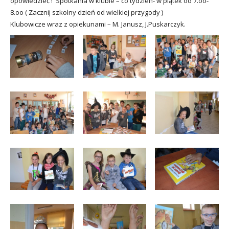
opowiedzieć ! Spotkania w klubie – co tydzień- w piątek od 7.oo-
8.oo ( Zacznij szkolny dzień od wielkiej przygody )
Klubowicze wraz z opiekunami – M. Janusz, J.Puskarczyk.