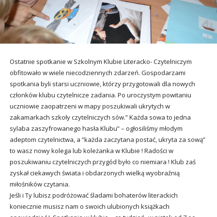
utacja
Ostatnie spotkanie w Szkolnym Klubie Literacko- Czytelniczym
obfitowało w wiele niecodziennych zdarzeń. Gospodarzami
spotkania byli starsi uczniowie, którzy przygotowali dla nowych
członków klubu czytelnicze zadania. Po uroczystym powitaniu
uczniowie zaopatrzeni w mapy poszukiwali ukrytych w
zakamarkach szkoły czytelniczych sów.” Każda sowa to jedna
sylaba zaszyfrowanego hasła Klubu” – ogłosiliśmy młodym
adeptom czytelnictwa, a ”każda zaczytana postać, ukryta za sową”
to wasz nowy kolega lub koleżanka w Klubie !
Radości w
poszukiwaniu czytelniczych przygód było co niemiara ! Klub zaś
zyskał ciekawych świata i obdarzonych wielką wyobraźnią
miłośników czytania.
Jeśli i Ty lubisz podróżować śladami bohaterów literackich
koniecznie musisz nam o swoich ulubionych książkach