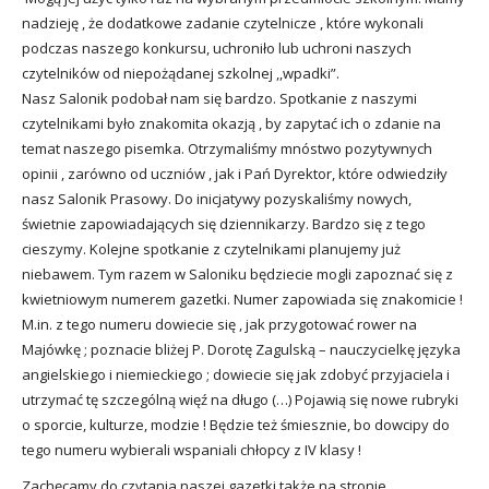
nadzieję , że dodatkowe zadanie czytelnicze , które wykonali
podczas naszego konkursu, uchroniło lub uchroni naszych
czytelników od niepożądanej szkolnej ,,wpadki”.
Nasz Salonik podobał nam się bardzo. Spotkanie z naszymi
czytelnikami było znakomita okazją , by zapytać ich o zdanie na
temat naszego pisemka. Otrzymaliśmy mnóstwo pozytywnych
opinii , zarówno od uczniów , jak i Pań Dyrektor, które odwiedziły
nasz Salonik Prasowy. Do inicjatywy pozyskaliśmy nowych,
świetnie zapowiadających się dziennikarzy. Bardzo się z tego
cieszymy. Kolejne spotkanie z czytelnikami planujemy już
niebawem. Tym razem w Saloniku będziecie mogli zapoznać się z
kwietniowym numerem gazetki. Numer zapowiada się znakomicie !
M.in. z tego numeru dowiecie się , jak przygotować rower na
Majówkę ; poznacie bliżej P. Dorotę Zagulską – nauczycielkę języka
angielskiego i niemieckiego ; dowiecie się jak zdobyć przyjaciela i
utrzymać tę szczególną więź na długo (…) Pojawią się nowe rubryki
o sporcie, kulturze, modzie ! Będzie też śmiesznie, bo dowcipy do
tego numeru wybierali wspaniali chłopcy z IV klasy !
Zachęcamy do czytania naszej gazetki także na stronie