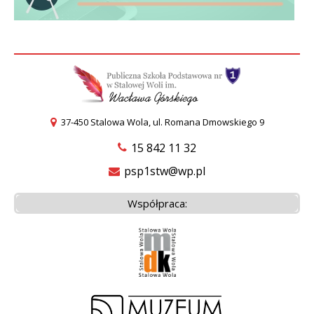
37-450 Stalowa Wola, ul. Romana Dmowskiego 9
15 842 11 32
psp1stw@wp.pl
Współpraca: