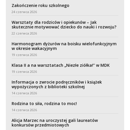
Zakończenie roku szkolnego
24 czerwca 2026
Warsztaty dla rodziców i opiekunów – Jak
skutecznie motywować dziecko do nauki i rozwoju?
22 czerwca 2026
Harmonogram dyżurów na boisku wielofunkcyjnym
w okresie wakacyjnym
19 czerwca 2026
Klasa II a na warsztatach „Niezłe ziółka!” w MDK
19 czerwca 2026
Informacja o zwrocie podręczników i książek
wypożyczonych z biblioteki szkolnej
14 czerwca 2026
Rodzina to siła, rodzina to moc!
14 czerwca 2026
Alicja Marzec na uroczystej gali laureatów
konkursów przedmiotowych