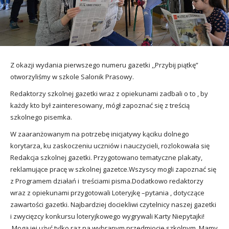
utacja
Z okazji wydania pierwszego numeru gazetki ,,Przybij piątkę”
otworzyliśmy w szkole Salonik Prasowy.
Redaktorzy szkolnej gazetki wraz z opiekunami zadbali o to , by
każdy kto był zainteresowany, mógł zapoznać się z treścią
szkolnego pisemka.
W zaaranżowanym na potrzebę inicjatywy kąciku dolnego
korytarza, ku zaskoczeniu uczniów i nauczycieli, rozlokowała się
Redakcja szkolnej gazetki. Przygotowano tematyczne plakaty,
reklamujące pracę w szkolnej gazetce.Wszyscy mogli zapoznać się
z Programem działań i treściami pisma.
Dodatkowo redaktorzy
wraz z opiekunami przygotowali Loteryjkę –pytania , dotyczące
zawartości gazetki. Najbardziej dociekliwi czytelnicy naszej gazetki
i zwycięzcy konkursu loteryjkowego wygrywali Karty Niepytajki!
Mogą jej użyć tylko raz na wybranym przedmiocie szkolnym. Mamy