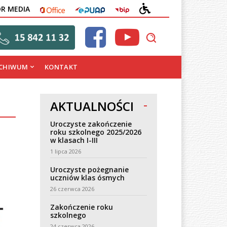
OFFICE
EPUAP
BIP
DEKLARACJA
OR MEDIA
DOSTĘPNOŚCI
CHIWUM
KONTAKT
AKTUALNOŚCI
Uroczyste zakończenie
roku szkolnego 2025/2026
w klasach I-III
1 lipca 2026
Uroczyste pożegnanie
uczniów klas ósmych
26 czerwca 2026
Zakończenie roku
szkolnego
24 czerwca 2026