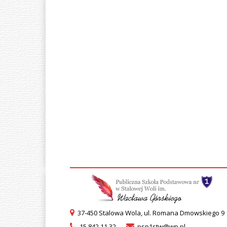
37-450 Stalowa Wola, ul. Romana Dmowskiego 9
15 842 11 32
psp1stw@wp.pl