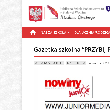
S
NASZA SZKOŁA
DLA UCZNIA/RODZIC
T
Gazetka szkolna “PRZYBIJ 
R
AKTUALNOŚCI 2018/19
JUNIOR MEDIA
4 kwietnia 2019
O
N
A
G
Ł