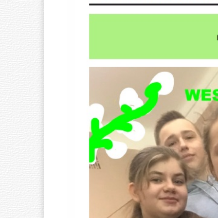
Ó
W
N
A