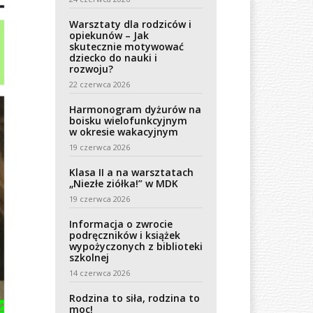
Warsztaty dla rodziców i
opiekunów – Jak
skutecznie motywować
dziecko do nauki i
rozwoju?
22 czerwca 2026
Harmonogram dyżurów na
boisku wielofunkcyjnym
w okresie wakacyjnym
19 czerwca 2026
Klasa II a na warsztatach
„Niezłe ziółka!” w MDK
19 czerwca 2026
Informacja o zwrocie
podręczników i książek
wypożyczonych z biblioteki
szkolnej
14 czerwca 2026
Rodzina to siła, rodzina to
moc!