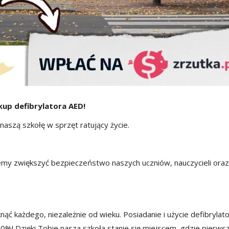
kup defibrylatora AED!
aszą szkołę w sprzęt ratujący życie.
my zwiększyć bezpieczeństwo naszych uczniów, nauczycieli oraz
ć każdego, niezależnie od wieku. Posiadanie i użycie defibrylat
%! Dzięki Tobie nasza szkoła stanie się miejscem, gdzie pierws