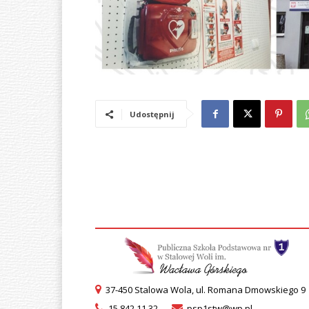
Udostępnij
37-450 Stalowa Wola, ul. Romana Dmowskiego 9
15 842 11 32
psp1stw@wp.pl