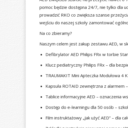
pomoc będzie dostępna 24/7, nie tylko dla ucz
prowadzić RKO co zwiększa szanse przeżyci
wejściu do naszej szkoły zamontować ogóln
Na co zbieramy?
Naszym celem jest zakup zestawu AED, w sk
Defibrylator AED Philips FRx w torbie Sta
Klucz pediatryczny Philips FRx – dla bezpi
TRAUMAKIT Mini Apteczka Modułowa 4 K
Kapsuła ROTAID zewnętrzna z alarmem –
Tablice informacyjne AED – oznaczenia wsk
Dostęp do e-learningu dla 50 osób – szko
Film instruktażowy „Jak użyć AED” – dla cał