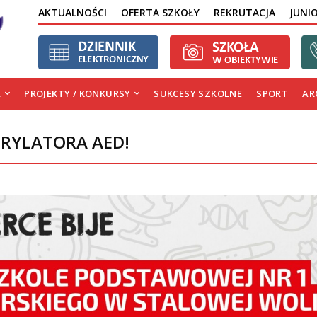
AKTUALNOŚCI
OFERTA SZKOŁY
REKRUTACJA
JUNI
A
PROJEKTY / KONKURSY
SUKCESY SZKOLNE
SPORT
AR
BRYLATORA AED!