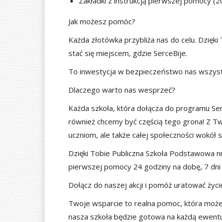
Zakładki z instrukcją pierwszej pomocy (2
Jak możesz pomóc?
Każda złotówka przybliża nas do celu. Dzię
stać się miejscem, gdzie SerceBije.
To inwestycja w bezpieczeństwo nas wszyst
Dlaczego warto nas wesprzeć?
Każda szkoła, która dołącza do programu Serc
również chcemy być częścią tego grona! Z 
uczniom, ale także całej społeczności wokół s
Dzięki Tobie Publiczna Szkoła Podstawowa n
pierwszej pomocy 24 godziny na dobę, 7 dni
Dołącz do naszej akcji i pomóż uratować życi
Twoje wsparcie to realna pomoc, która może
nasza szkoła będzie gotowa na każdą ewentu