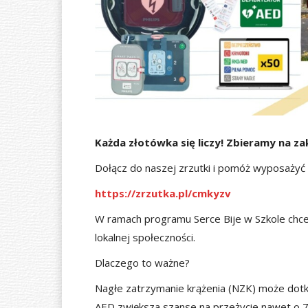
Każda złotówka się liczy! Zbieramy na za
Dołącz do naszej zrzutki i pomóż wyposażyć n
https://zrzutka.pl/cmkyzv
W ramach programu Serce Bije w Szkole chce
lokalnej społeczności.
Dlaczego to ważne?
Nagłe zatrzymanie krążenia (NZK) może dotkną
AED zwiększa szanse na przeżycie nawet o 70