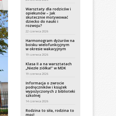
Warsztaty dla rodziców i
opiekunów – Jak
skutecznie motywować
dziecko do nauki i
rozwoju?
22 czerwca 2026
Harmonogram dyżurów na
boisku wielofunkcyjnym
w okresie wakacyjnym
19 czerwca 2026
Klasa II a na warsztatach
„Niezłe ziółka!” w MDK
19 czerwca 2026
Informacja o zwrocie
podręczników i książek
wypożyczonych z biblioteki
szkolnej
14 czerwca 2026
Rodzina to siła, rodzina to
moc!