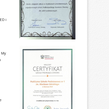
ED i
. My
m
e