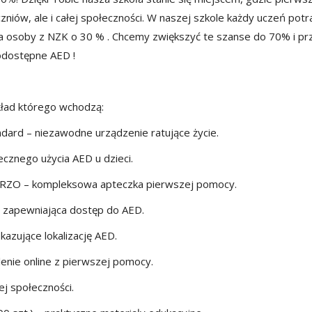
niów, ale i całej społeczności. W naszej szkole każdy uczeń potra
a osoby z NZK o 30 % . Chcemy zwiększyć te szanse do 70% i pr
odostępne AED !
ład którego wchodzą:
ndard – niezawodne urządzenie ratujące życie.
ecznego użycia AED u dzieci.
RZO – kompleksowa apteczka pierwszej pomocy.
 zapewniająca dostęp do AED.
azujące lokalizację AED.
lenie online z pierwszej pomocy.
ej społeczności.