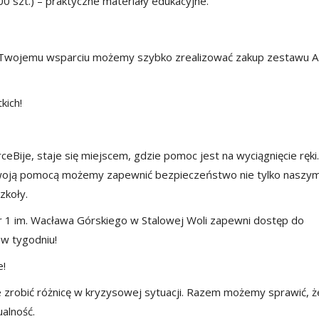
00 szt.) – praktyczne materiały edukacyjne.
ki Twojemu wsparciu możemy szybko zrealizować zakup zestawu A
kich!
eBije, staje się miejscem, gdzie pomoc jest na wyciągnięcie ręki
Twoją pomocą możemy zapewnić bezpieczeństwo nie tylko naszy
zkoły.
r 1 im. Wacława Górskiego w Stalowej Woli zapewni dostęp do
 w tygodniu!
e!
 zrobić różnicę w kryzysowej sytuacji. Razem możemy sprawić, ż
alność.