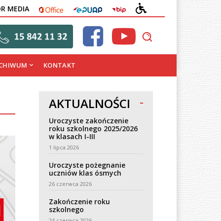
OFFICE
EPUAP
BIP
DEKLARACJA
OR MEDIA
DOSTĘPNOŚCI
CHIWUM
KONTAKT
AKTUALNOŚCI
Uroczyste zakończenie
roku szkolnego 2025/2026
w klasach I-III
1 lipca 2026
Uroczyste pożegnanie
uczniów klas ósmych
26 czerwca 2026
Zakończenie roku
szkolnego
24 czerwca 2026