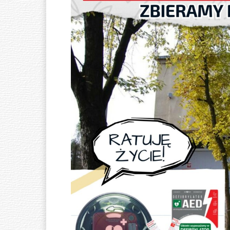
Ó
W
N
A