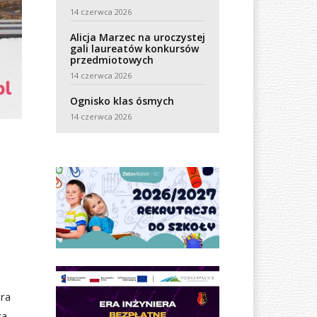
14 czerwca 2026
Alicja Marzec na uroczystej
gali laureatów konkursów
przedmiotowych
14 czerwca 2026
Ognisko klas ósmych
14 czerwca 2026
ora
za