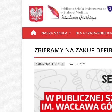
S
NASZA SZKOŁA
DLA UCZNIA/RODZIC
T
ZBIERAMY NA ZAKUP DEFI
R
AKTUALNOŚCI 2025/26
3 marca 2026
O
N
A
G
Ł