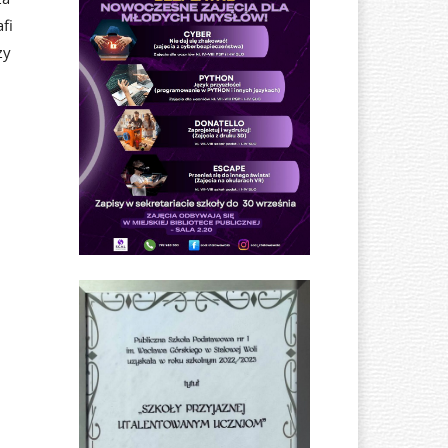
fi
zy