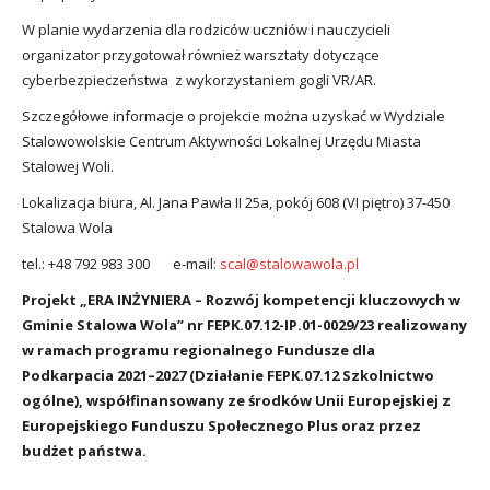
W planie wydarzenia dla rodziców uczniów i nauczycieli
organizator przygotował również warsztaty dotyczące
cyberbezpieczeństwa z wykorzystaniem gogli VR/AR.
Szczegółowe informacje o projekcie można uzyskać w Wydziale
Stalowowolskie Centrum Aktywności Lokalnej Urzędu Miasta
Stalowej Woli.
Lokalizacja biura, Al. Jana Pawła II 25a, pokój 608 (VI piętro) 37-450
Stalowa Wola
tel.: +48 792 983 300 e-mail:
scal@stalowawola.pl
Projekt „ERA INŻYNIERA – Rozwój kompetencji kluczowych w
Gminie Stalowa Wola” nr FEPK.07.12-IP.01-0029/23 realizowany
w ramach programu regionalnego Fundusze dla
Podkarpacia 2021–2027 (Działanie FEPK.07.12 Szkolnictwo
ogólne), współfinansowany ze środków Unii Europejskiej z
Europejskiego Funduszu Społecznego Plus oraz przez
budżet państwa.