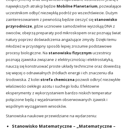
największych atrakcji będzie
Mobilne Planetarium
, pozwalające
uczestnikom odbyć niezwykłą podróż po wszechświecie. Dużym
zainteresowaniem z pewnością będzie cieszyć się
stanowisko
przyrodnicze
, gdzie uczniowie samodzielnie wyizolują DNA z
owoców, obejrzą preparaty pod mikroskopem oraz poznają świat
natury poprzez doświadczenia angażujące zmysły. Dzięki temu
młodzież w przystępny sposób lepiej zrozumie podstawowe
procesy biologiczne. Na
stanowisku fizycznym
uczestnicy
poznają zjawiska związane z elektrycznością i elektrostatyką,
nauczą się konstruować proste układy techniczne oraz dowiedzą
się więcej o odnawialnych źródłach energii i ich znaczeniu dla
środowiska. Z kolei
strefa chemiczna
pozwoli odkryć niezwykłe
właściwości ciekłego azotu i suchego lodu. Efektowne
eksperymenty z wykorzystaniem bardzo niskich temperatur
połączone będą z wyjaśnianiem obserwowanych zjawisk i
wspólnym wyciąganiem wniosków.
Stanowiska naukowe przewidziane na wydarzeniu:
Stanowisko Matematyczne – „Matematyczne –