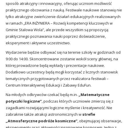
sposób atrakcyjny i innowacyjny, oferując uczniom możliwość
praktycznego obcowania z nauką. Festiwale naukowe stanowią nie
tylko atrakcyjne zwieńczenie działań edukacyjnych realizowanych
w ramach „ERA INŻYNIERA – Rozwój kompetencji kluczowych w
Gminie Stalowa Wola”, ale przede wszystkim są propozycją
praktycznego poznawania nauki poprzez doświadczenie,
eksperyment i aktywne uczestnictwo.
Wydarzenie będzie odbywać się na terenie szkoły w godzinach od
9:00 do 14:00. Skoncentrowane zostanie wokół sceny głównej, na
której prowadzone będą wykłady i prezentacje naukowe.
Dodatkowo uczestnicy będą mogli korzystać z licznych stanowisk
tematycznych przygotowanych przez realizatora festiwali –
Centrum Interaktywnej Edukacji i Zabawy EduFun.
Na młodych odkrywców czekać będą m.in.
„Matematyczne
potyczki logiczne”
, podczas których uczniowie zmierzą się z
zagadkami rozwijającymi logiczne myślenie i kreatywność. Nie
zabraknie także atrakcji astronomicznych w
strefie
„Atmosferyczne podróże kosmiczne”
, obejmującej obserwacje,
eksperymenty oraz aktywności inspirowane kosmosem. Jedną z