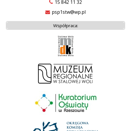
15 842 11 32
psp1stw@wp.pl
Współpraca: