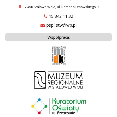
37-450 Stalowa Wola, ul. Romana Dmowskiego 9
15 842 11 32
psp1stw@wp.pl
Współpraca: