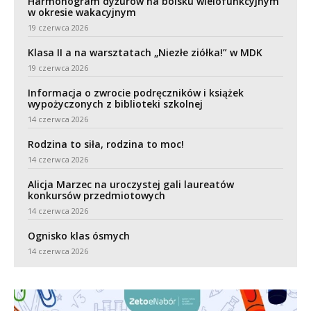
Harmonogram dyżurów na boisku wielofunkcyjnym
w okresie wakacyjnym
19 czerwca 2026
Klasa II a na warsztatach „Niezłe ziółka!” w MDK
19 czerwca 2026
Informacja o zwrocie podręczników i książek
wypożyczonych z biblioteki szkolnej
14 czerwca 2026
Rodzina to siła, rodzina to moc!
14 czerwca 2026
Alicja Marzec na uroczystej gali laureatów
konkursów przedmiotowych
14 czerwca 2026
Ognisko klas ósmych
14 czerwca 2026