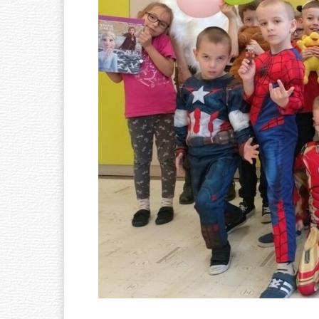
Ó
W
N
A