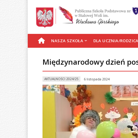
S
NASZA SZKOŁA
DLA UCZNIA/RODZIC
T
Międzynarodowy dzień post
R
AKTUALNOŚCI 2024/25
6 listopada 2024
O
N
A
G
Ł