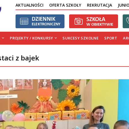
AKTUALNOŚCI
OFERTA SZKOŁY
REKRUTACJA
JUNI
A
PROJEKTY / KONKURSY
SUKCESY SZKOLNE
SPORT
AR
aci z bajek