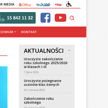
OFFICE
EPUAP
BIP
DEKLARACJA
OR MEDIA
DOSTĘPNOŚCI
CHIWUM
KONTAKT
AKTUALNOŚCI
Uroczyste zakończenie
roku szkolnego 2025/2026
w klasach I-III
1 lipca 2026
Uroczyste pożegnanie
uczniów klas ósmych
26 czerwca 2026
Zakończenie roku
szkolnego
24 czerwca 2026