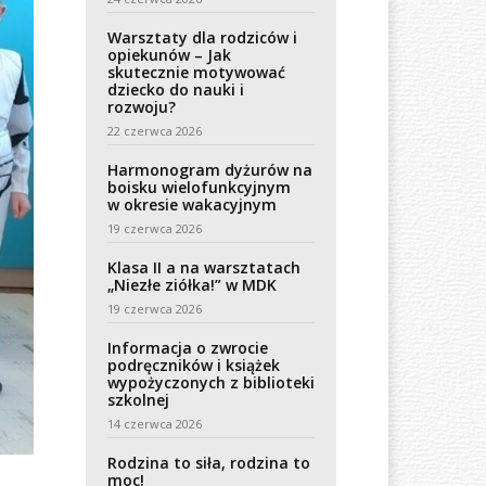
Warsztaty dla rodziców i
opiekunów – Jak
skutecznie motywować
dziecko do nauki i
rozwoju?
22 czerwca 2026
Harmonogram dyżurów na
boisku wielofunkcyjnym
w okresie wakacyjnym
19 czerwca 2026
Klasa II a na warsztatach
„Niezłe ziółka!” w MDK
19 czerwca 2026
Informacja o zwrocie
podręczników i książek
wypożyczonych z biblioteki
szkolnej
14 czerwca 2026
Rodzina to siła, rodzina to
moc!