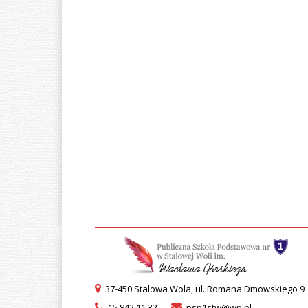
37-450 Stalowa Wola, ul. Romana Dmowskiego 9
15 842 11 32
psp1stw@wp.pl