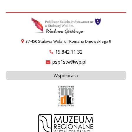
37-450 Stalowa Wola, ul. Romana Dmowskiego 9
15 842 11 32
psp1stw@wp.pl
Współpraca: