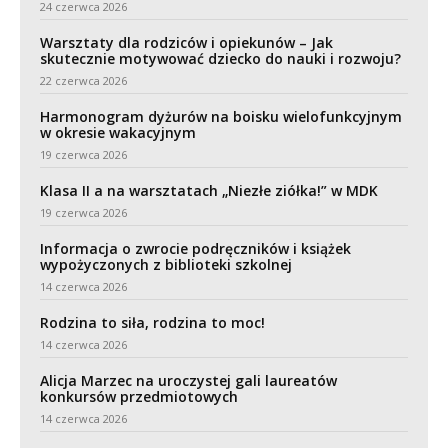
24 czerwca 2026
Warsztaty dla rodziców i opiekunów – Jak
skutecznie motywować dziecko do nauki i rozwoju?
22 czerwca 2026
Harmonogram dyżurów na boisku wielofunkcyjnym
w okresie wakacyjnym
19 czerwca 2026
Klasa II a na warsztatach „Niezłe ziółka!” w MDK
19 czerwca 2026
Informacja o zwrocie podręczników i książek
wypożyczonych z biblioteki szkolnej
14 czerwca 2026
Rodzina to siła, rodzina to moc!
14 czerwca 2026
Alicja Marzec na uroczystej gali laureatów
konkursów przedmiotowych
14 czerwca 2026