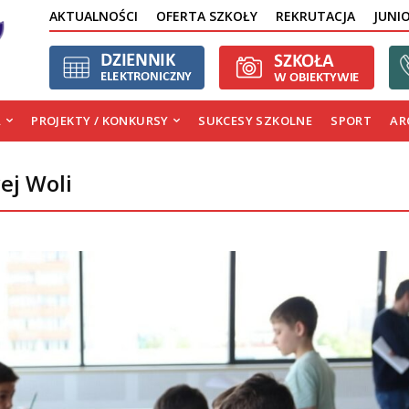
AKTUALNOŚCI
OFERTA SZKOŁY
REKRUTACJA
JUNI
A
PROJEKTY / KONKURSY
SUKCESY SZKOLNE
SPORT
AR
ej Woli