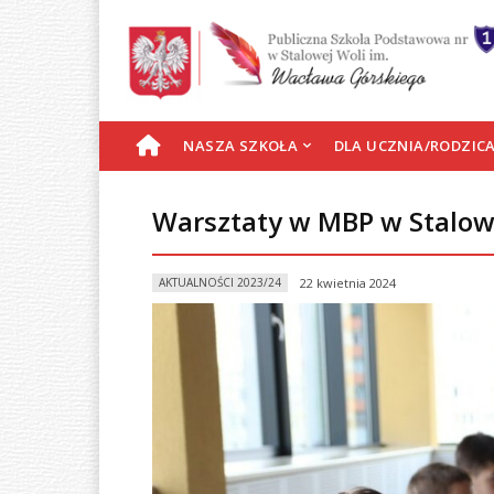
S
NASZA SZKOŁA
DLA UCZNIA/RODZIC
T
Warsztaty w MBP w Stalow
R
AKTUALNOŚCI 2023/24
22 kwietnia 2024
O
N
A
G
Ł