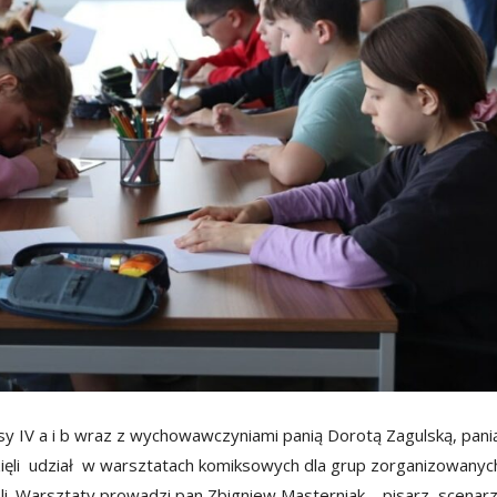
asy IV a i b wraz z wychowawczyniami panią Dorotą Zagulską, pani
ięli udział w warsztatach komiksowych dla grup zorganizowanyc
oli. Warsztaty prowadzi pan Zbigniew Masterniak – pisarz, scenar