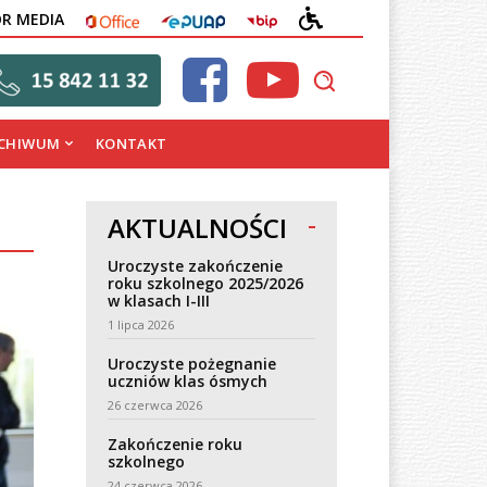
OFFICE
EPUAP
BIP
DEKLARACJA
OR MEDIA
DOSTĘPNOŚCI
CHIWUM
KONTAKT
AKTUALNOŚCI
Uroczyste zakończenie
roku szkolnego 2025/2026
w klasach I-III
1 lipca 2026
Uroczyste pożegnanie
uczniów klas ósmych
26 czerwca 2026
Zakończenie roku
szkolnego
24 czerwca 2026