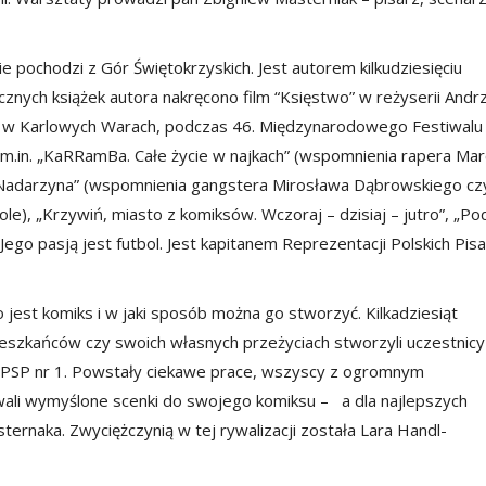
 pochodzi z Gór Świętokrzyskich. Jest autorem kilkudziesięciu
cznych książek autora nakręcono film “Księstwo” w reżyserii Andr
ę w Karlowych Warach, podczas 46. Międzynarodowego Festiwalu
m.in. „KaRRamBa. Całe życie w najkach” (wspomnienia rapera Mar
z Nadarzyna” (wspomnienia gangstera Mirosława Dąbrowskiego cz
le), „Krzywiń, miasto z komiksów. Wczoraj – dzisiaj – jutro”, „Po
Jego pasją jest futbol. Jest kapitanem Reprezentacji Polskich Pis
o jest komiks i w jaki sposób można go stworzyć. Kilkadziesiąt
ieszkańców czy swoich własnych przeżyciach stworzyli uczestnicy
z PSP nr 1. Powstały ciekawe prace, wszyscy z ogromnym
wali wymyślone scenki do swojego komiksu – a dla najlepszych
ernaka. Zwyciężczynią w tej rywalizacji została Lara Handl-