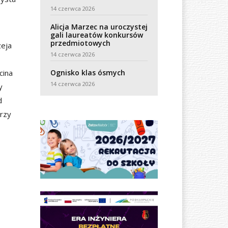
14 czerwca 2026
Alicja Marzec na uroczystej
gali laureatów konkursów
przedmiotowych
zeja
14 czerwca 2026
Ognisko klas ósmych
cina
14 czerwca 2026
y
d
arzy