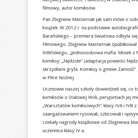
filmowy, autor komiksów.
Pan Zbigniew Masternak jak sam mówi o sobie
książek. W 2012 r. na podstawie autobiografi
Barańskiego – premiera światowa odbyła si
Filmowego. Zbigniew Masternak opublikował 
Kitlińskiego, „Jednoosobowa mafia. Misiek 
komiksy: „Nędzole” (adaptacja powieści Nędzo
skrzydłami gryfa. Komiksy o gminie Zamość”. 
w Piłce Nożnej.
Uczniowie naszej szkoły dowiedzieli się, co t
komiksów o Stalowej Woli, perypetiach jej m
„Warsztatów komiksowych”: klasy IVA i IVB 
zaangażowaniem rysowali, szkicowali i opisy
czekały nagrody książkowe od Zbigniewa Mast
uczennica klasy IV a.