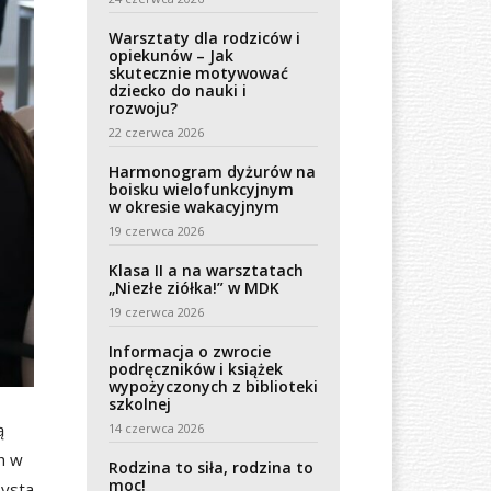
Warsztaty dla rodziców i
opiekunów – Jak
skutecznie motywować
dziecko do nauki i
rozwoju?
22 czerwca 2026
Harmonogram dyżurów na
boisku wielofunkcyjnym
w okresie wakacyjnym
19 czerwca 2026
Klasa II a na warsztatach
„Niezłe ziółka!” w MDK
19 czerwca 2026
Informacja o zwrocie
podręczników i książek
wypożyczonych z biblioteki
szkolnej
ą
14 czerwca 2026
h w
Rodzina to siła, rodzina to
moc!
zysta