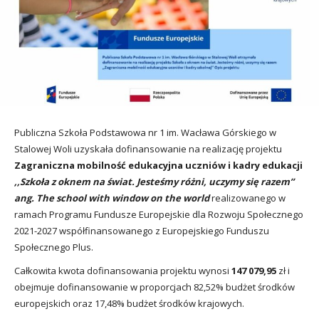
utacja
Publiczna Szkoła Podstawowa nr 1 im. Wacława Górskiego w
Stalowej Woli uzyskała dofinansowanie na realizację projektu
Zagraniczna mobilność edukacyjna uczniów i kadry edukacji
,,Szkoła z oknem na świat.
Jesteśmy różni, uczymy się razem’’
ang. The school with window on the world
realizowanego w
ramach Programu Fundusze Europejskie dla Rozwoju Społecznego
2021-2027 współfinansowanego z Europejskiego Funduszu
Społecznego Plus.
Całkowita kwota dofinansowania projektu wynosi
147 079,95
zł i
obejmuje dofinansowanie w proporcjach 82,52% budżet środków
europejskich oraz 17,48% budżet środków krajowych.