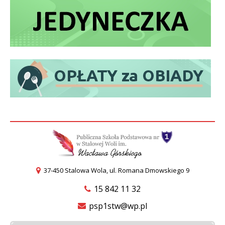
37-450 Stalowa Wola, ul. Romana Dmowskiego 9
15 842 11 32
psp1stw@wp.pl