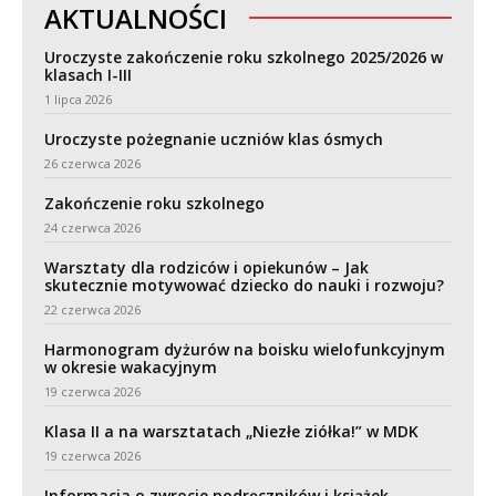
AKTUALNOŚCI
Uroczyste zakończenie roku szkolnego 2025/2026 w
klasach I-III
1 lipca 2026
Uroczyste pożegnanie uczniów klas ósmych
26 czerwca 2026
Zakończenie roku szkolnego
24 czerwca 2026
Warsztaty dla rodziców i opiekunów – Jak
skutecznie motywować dziecko do nauki i rozwoju?
22 czerwca 2026
Harmonogram dyżurów na boisku wielofunkcyjnym
w okresie wakacyjnym
19 czerwca 2026
Klasa II a na warsztatach „Niezłe ziółka!” w MDK
19 czerwca 2026
Informacja o zwrocie podręczników i książek