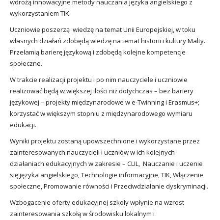
wdrożą innowacyjne metody nauczania języka angielskiego z
wykorzystaniem TIK.
Uczniowie poszerzą wiedzę na temat Unii Europejskiej, w toku
własnych działań zdobędą wiedzę na temat historii i kultury Malty.
Przełamią barierę językową i zdobędą kolejne kompetencje
społeczne.
W trakcie realizacji projektu i po nim nauczyciele i uczniowie
realizować będą w większej ilości niż dotychczas – bez bariery
językowej – projekty międzynarodowe w e-Twinning i Erasmus+;
korzystać w większym stopniu z międzynarodowego wymiaru
edukacji.
Wyniki projektu zostaną upowszechnione i wykorzystane przez
zainteresowanych nauczycieli i uczniów w ich kolejnych
działaniach edukacyjnych w zakresie – CLIL, Nauczanie i uczenie
się języka angielskiego, Technologie informacyjne, TIK, Włączenie
społeczne, Promowanie równości i Przeciwdziałanie dyskryminacji.
Wzbogacenie oferty edukacyjnej szkoły wpłynie na wzrost
zainteresowania szkołą w środowisku lokalnym i