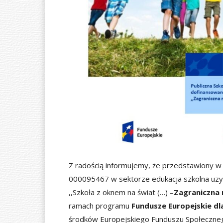
Ó
W
N
A
Z radością informujemy, że przedstawiony
000095467 w sektorze edukacja szkolna uzysk
,,Szkoła z oknem na świat (…) –
Zagraniczna 
ramach programu
Fundusze Europejskie d
środków Europejskiego Funduszu Społeczneg