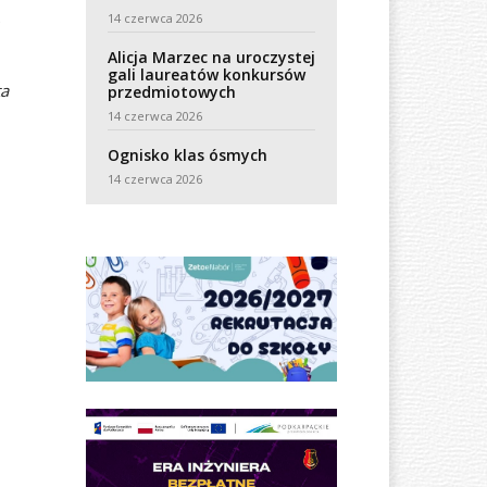
14 czerwca 2026
e
Alicja Marzec na uroczystej
gali laureatów konkursów
ta
przedmiotowych
14 czerwca 2026
Ognisko klas ósmych
14 czerwca 2026