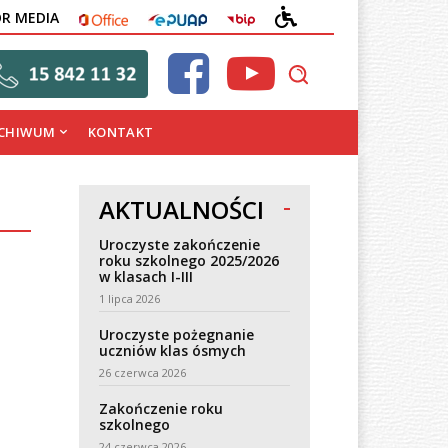
OFFICE
EPUAP
BIP
DEKLARACJA
OR MEDIA
DOSTĘPNOŚCI
CHIWUM
KONTAKT
AKTUALNOŚCI
Uroczyste zakończenie
roku szkolnego 2025/2026
w klasach I-III
1 lipca 2026
Uroczyste pożegnanie
uczniów klas ósmych
26 czerwca 2026
Zakończenie roku
szkolnego
24 czerwca 2026