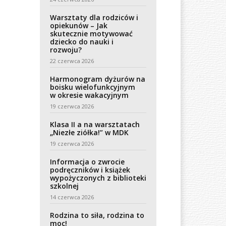
Warsztaty dla rodziców i
opiekunów – Jak
skutecznie motywować
dziecko do nauki i
rozwoju?
22 czerwca 2026
Harmonogram dyżurów na
boisku wielofunkcyjnym
w okresie wakacyjnym
19 czerwca 2026
Klasa II a na warsztatach
„Niezłe ziółka!” w MDK
19 czerwca 2026
Informacja o zwrocie
podręczników i książek
wypożyczonych z biblioteki
szkolnej
14 czerwca 2026
Rodzina to siła, rodzina to
moc!