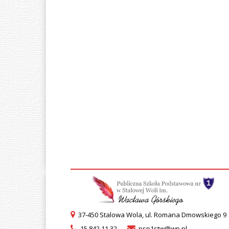
37-450 Stalowa Wola, ul. Romana Dmowskiego 9
15 842 11 32
psp1stw@wp.pl