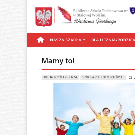
S
NASZA SZKOŁA
DLA UCZNIA/RODZIC
T
Mamy to!
R
AKTUALNOŚCI 2023/24
SZKOŁA Z OKNEM NA ŚWIAT
29 
O
N
A
G
Ł