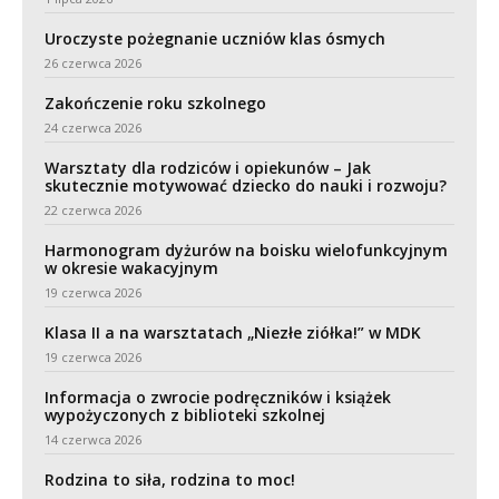
Uroczyste pożegnanie uczniów klas ósmych
26 czerwca 2026
Zakończenie roku szkolnego
24 czerwca 2026
Warsztaty dla rodziców i opiekunów – Jak
skutecznie motywować dziecko do nauki i rozwoju?
22 czerwca 2026
Harmonogram dyżurów na boisku wielofunkcyjnym
w okresie wakacyjnym
19 czerwca 2026
Klasa II a na warsztatach „Niezłe ziółka!” w MDK
19 czerwca 2026
Informacja o zwrocie podręczników i książek
wypożyczonych z biblioteki szkolnej
14 czerwca 2026
Rodzina to siła, rodzina to moc!