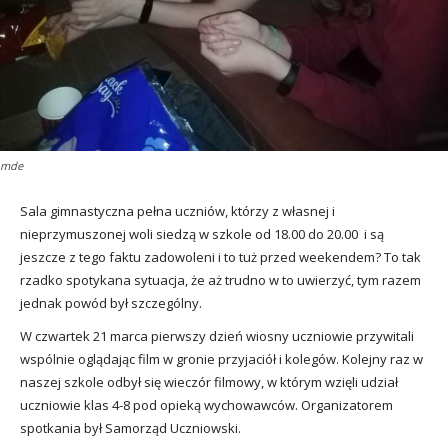
utacja
mde
Sala gimnastyczna pełna uczniów, którzy z własnej i
nieprzymuszonej woli siedzą w szkole od 18.00 do 20.00 i są
jeszcze z tego faktu zadowoleni i to tuż przed weekendem? To tak
rzadko spotykana sytuacja, że aż trudno w to uwierzyć, tym razem
jednak powód był szczególny.
W czwartek 21 marca pierwszy dzień wiosny uczniowie przywitali
wspólnie oglądając film w gronie przyjaciół i kolegów. Kolejny raz w
naszej szkole odbył się wieczór filmowy, w którym wzięli udział
uczniowie klas 4-8 pod opieką wychowawców. Organizatorem
spotkania był Samorząd Uczniowski.