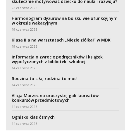
skutecznie motywować dziecko do nauki i rozwoju?
22 czerwca 2026
Harmonogram dyżurów na boisku wielofunkcyjnym
w okresie wakacyjnym
19 czerwca 2026
Klasa II a na warsztatach „Niezłe ziółka!” w MDK
19 czerwca 2026
Informacja o zwrocie podręczników i książek
wypożyczonych z biblioteki szkolnej
14 czerwca 2026
Rodzina to siła, rodzina to moc!
14 czerwca 2026
Alicja Marzec na uroczystej gali laureatów
konkursów przedmiotowych
14 czerwca 2026
Ognisko klas ósmych
14 czerwca 2026