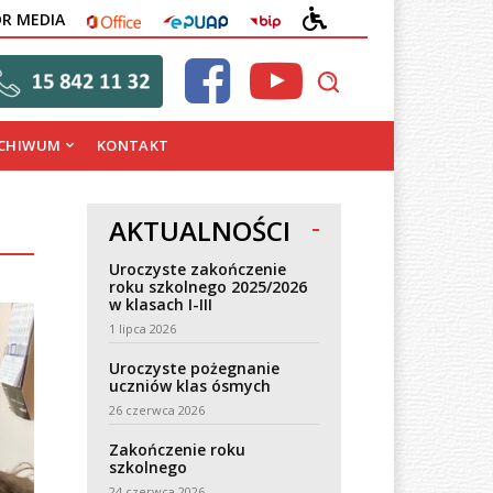
OFFICE
EPUAP
BIP
DEKLARACJA
OR MEDIA
DOSTĘPNOŚCI
CHIWUM
KONTAKT
AKTUALNOŚCI
Uroczyste zakończenie
roku szkolnego 2025/2026
w klasach I-III
1 lipca 2026
Uroczyste pożegnanie
uczniów klas ósmych
26 czerwca 2026
Zakończenie roku
szkolnego
24 czerwca 2026