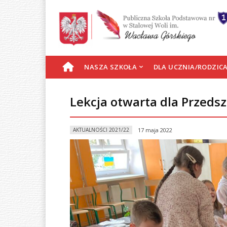
S
NASZA SZKOŁA
DLA UCZNIA/RODZIC
T
Lekcja otwarta dla Przeds
R
AKTUALNOŚCI 2021/22
17 maja 2022
O
N
A
G
Ł