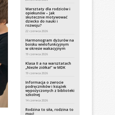
Warsztaty dla rodziców i
opiekunów – Jak
skutecznie motywować
dziecko do nauki i
rozwoju?
22 czerwca 2026
Harmonogram dyżurów na
boisku wielofunkcyjnym
w okresie wakacyjnym
19 czerwca 2026
Klasa II a na warsztatach
„Niezłe ziółka!” w MDK
19 czerwca 2026
Informacja o zwrocie
podręczników i książek
wypożyczonych z biblioteki
szkolnej
14 czerwca 2026
Rodzina to siła, rodzina to
moc!