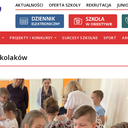
AKTUALNOŚCI
OFERTA SZKOŁY
REKRUTACJA
JUNI
A
PROJEKTY / KONKURSY
SUKCESY SZKOLNE
SPORT
AR
zkolaków