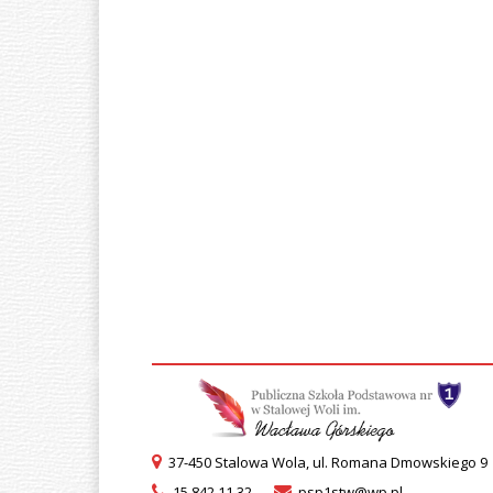
37-450 Stalowa Wola, ul. Romana Dmowskiego 9
15 842 11 32
psp1stw@wp.pl