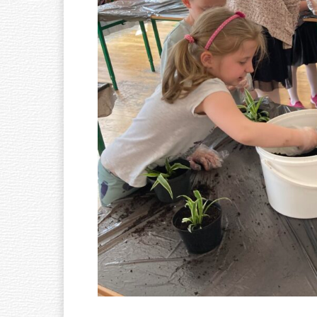
Ó
W
N
A