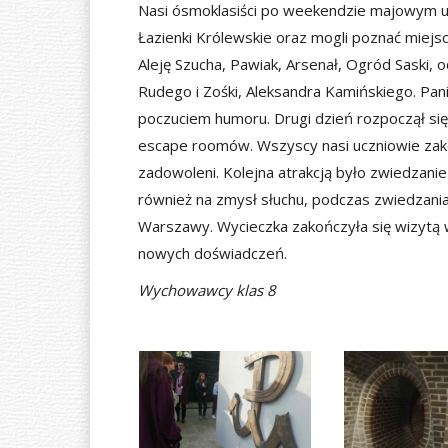
Nasi ósmoklasiści po weekendzie majowym ud
Łazienki Królewskie oraz mogli poznać miejs
Aleję Szucha, Pawiak, Arsenał, Ogród Saski, 
Rudego i Zośki, Aleksandra Kamińskiego. Pan
poczuciem humoru. Drugi dzień rozpoczął s
escape roomów. Wszyscy nasi uczniowie zako
zadowoleni. Kolejna atrakcją było zwiedza
również na zmysł słuchu, podczas zwiedzania 
Warszawy. Wycieczka zakończyła się wizytą w
nowych doświadczeń.
Wychowawcy klas 8