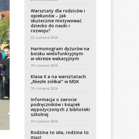
Warsztaty dla rodziców i
opiekunów – Jak
skutecznie motywować
dziecko do nauki i
rozwoju?
22 czerwca 2026
Harmonogram dyżurów na
boisku wielofunkcyjnym
w okresie wakacyjnym
19 czerwca 2026
Klasa II a na warsztatach
„Niezłe ziółka!” w MDK
19 czerwca 2026
Informacja o zwrocie
podręczników i książek
wypożyczonych z biblioteki
szkolnej
14 czerwca 2026
Rodzina to siła, rodzina to
moc!