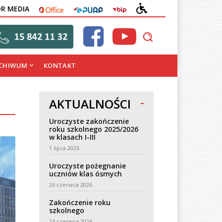
OFFICE
EPUAP
BIP
DEKLARACJA
OR MEDIA
DOSTĘPNOŚCI
CHIWUM
KONTAKT
AKTUALNOŚCI
Uroczyste zakończenie
roku szkolnego 2025/2026
w klasach I-III
1 lipca 2026
Uroczyste pożegnanie
uczniów klas ósmych
26 czerwca 2026
Zakończenie roku
szkolnego
24 czerwca 2026