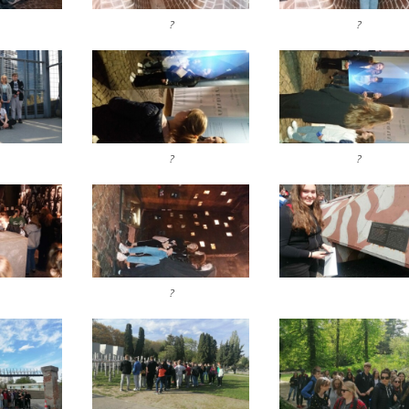
?
?
?
?
?