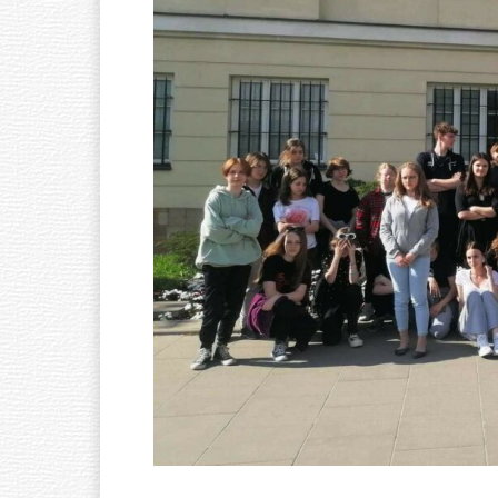
Ó
W
N
A