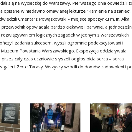
ali się na wycieczkę do Warszawy. Pierwszego dnia odwiedzili z
ca opisane w niedawno omawianej lekturze “Kamienie na szaniec”:
odwiedzili Cmentarz Powązkowski – miejsce spoczynku m. in. Alka,
i przewodnik opowiadała bardzo ciekawie i barwnie, a jednocześn
ię rozwiązywaniem logicznych zagadek w jednym z warszawskich
ńczyli zadania sukcesem, wyszli ogromnie podekscytowani i
nie Muzeum Powstania Warszawskiego. Ekspozycja oddziaływała
przez cały czas uczniowie słyszeli odgłos bicia serca – serca
 galerii Złote Tarasy. Wszyscy wrócili do domów zadowoleni i pe