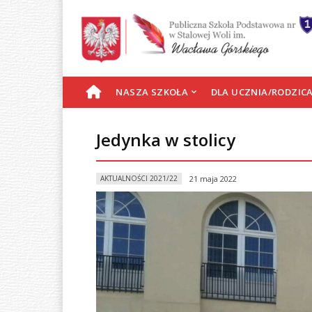
S
NASZA SZKOŁA
DLA UCZNIA/RODZIC
T
Jedynka w stolicy
R
AKTUALNOŚCI 2021/22
21 maja 2022
O
N
A
G
Ł