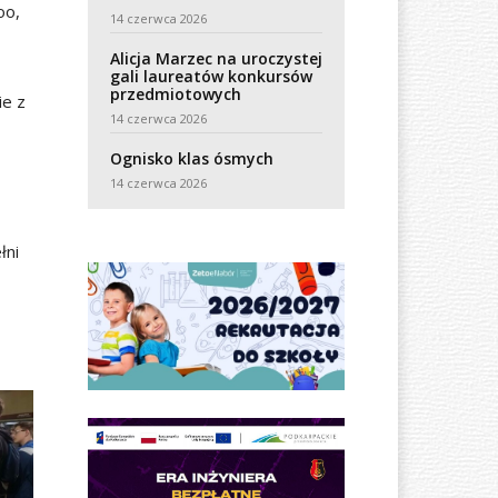
oo,
14 czerwca 2026
Alicja Marzec na uroczystej
gali laureatów konkursów
przedmiotowych
ie z
14 czerwca 2026
Ognisko klas ósmych
14 czerwca 2026
łni