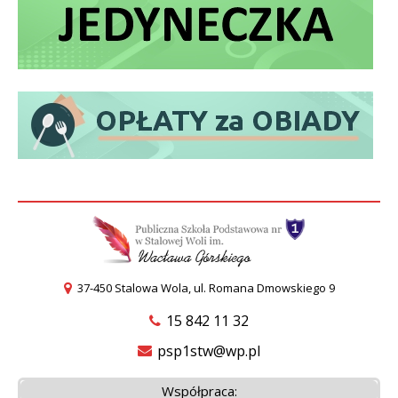
37-450 Stalowa Wola, ul. Romana Dmowskiego 9
15 842 11 32
psp1stw@wp.pl
Współpraca: