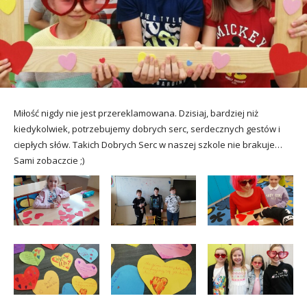
utacja
Miłość nigdy nie jest przereklamowana. Dzisiaj, bardziej niż
kiedykolwiek, potrzebujemy dobrych serc, serdecznych gestów i
ciepłych słów. Takich Dobrych Serc w naszej szkole nie brakuje…
Sami zobaczcie ;)