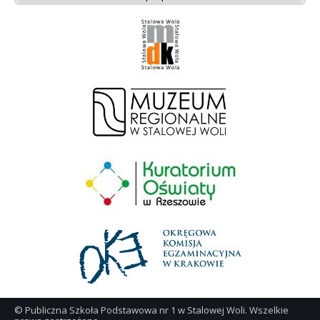
© Publiczna Szkoła Podstawowa nr 1 w Stalowej Woli. Wszelkie