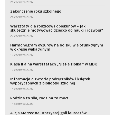
26 czerwca 2026
Zakończenie roku szkolnego
24 czerwca 2026
Warsztaty dla rodziców i opiekunów – Jak
skutecznie motywować dziecko do nauki i rozwoju?
22 czerwca 2026
Harmonogram dyżurów na boisku wielofunkcyjnym
w okresie wakacyjnym
19 czerwca 2026
Klasa II a na warsztatach „Niezłe ziółka!” w MDK
19 czerwca 2026
Informacja o zwrocie podręczników i książek
wypożyczonych z biblioteki szkolnej
14 czerwca 2026
Rodzina to siła, rodzina to moc!
14 czerwca 2026
Alicja Marzec na uroczystej gali laureatów