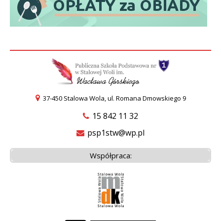
37-450 Stalowa Wola, ul. Romana Dmowskiego 9
15 842 11 32
psp1stw@wp.pl
Współpraca: