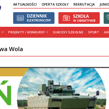
AKTUALNOŚCI
OFERTA SZKOŁY
REKRUTACJA
JUNI
A
PROJEKTY / KONKURSY
SUKCESY SZKOLNE
SPORT
AR
owa Wola