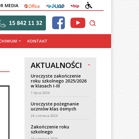
OFFICE
EPUAP
BIP
DEKLARACJA
OR MEDIA
DOSTĘPNOŚCI
CHIWUM
KONTAKT
AKTUALNOŚCI
Uroczyste zakończenie
roku szkolnego 2025/2026
w klasach I-III
1 lipca 2026
Uroczyste pożegnanie
uczniów klas ósmych
26 czerwca 2026
Zakończenie roku
szkolnego
24 czerwca 2026