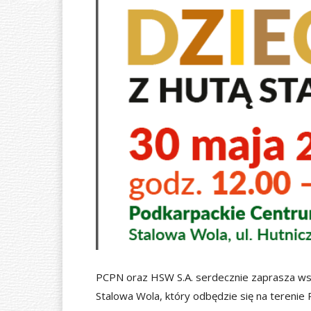
Ó
W
N
A
PCPN oraz HSW S.A. serdecznie zaprasza wsz
Stalowa Wola, który odbędzie się na terenie