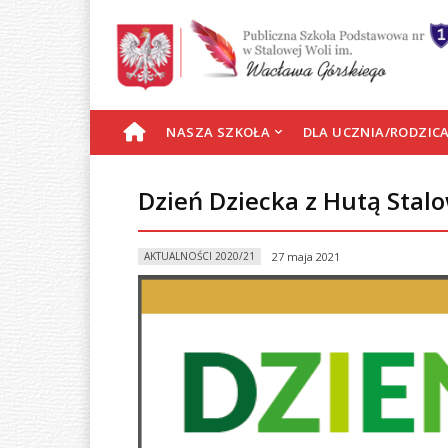
S
NASZA SZKOŁA
DLA UCZNIA/RODZIC
T
Dzień Dziecka z Hutą Stal
R
AKTUALNOŚCI 2020/21
27 maja 2021
O
N
A
G
Ł