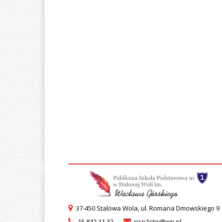
37-450 Stalowa Wola, ul. Romana Dmowskiego 9
15 842 11 32
psp1stw@wp.pl