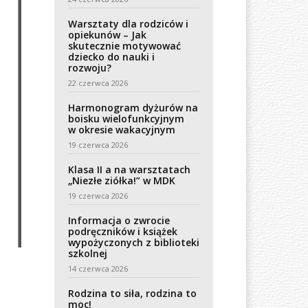
Warsztaty dla rodziców i
opiekunów – Jak
skutecznie motywować
dziecko do nauki i
rozwoju?
22 czerwca 2026
Harmonogram dyżurów na
boisku wielofunkcyjnym
w okresie wakacyjnym
19 czerwca 2026
Klasa II a na warsztatach
„Niezłe ziółka!” w MDK
19 czerwca 2026
Informacja o zwrocie
podręczników i książek
wypożyczonych z biblioteki
szkolnej
14 czerwca 2026
Rodzina to siła, rodzina to
moc!