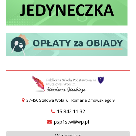
37-450 Stalowa Wola, ul. Romana Dmowskiego 9
15 842 11 32
psp1stw@wp.pl
Współpraca: