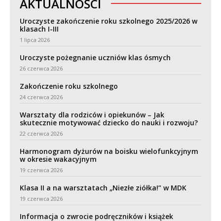
AKTUALNOŚCI
Uroczyste zakończenie roku szkolnego 2025/2026 w
klasach I-III
1 lipca 2026
Uroczyste pożegnanie uczniów klas ósmych
26 czerwca 2026
Zakończenie roku szkolnego
24 czerwca 2026
Warsztaty dla rodziców i opiekunów – Jak
skutecznie motywować dziecko do nauki i rozwoju?
22 czerwca 2026
Harmonogram dyżurów na boisku wielofunkcyjnym
w okresie wakacyjnym
19 czerwca 2026
Klasa II a na warsztatach „Niezłe ziółka!” w MDK
19 czerwca 2026
Informacja o zwrocie podręczników i książek