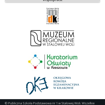
© Publiczna Szkoła Podstawowa nr 1 w Stalowej Woli. Wszelkie