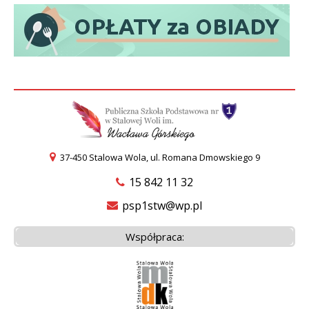
37-450 Stalowa Wola, ul. Romana Dmowskiego 9
15 842 11 32
psp1stw@wp.pl
Współpraca: