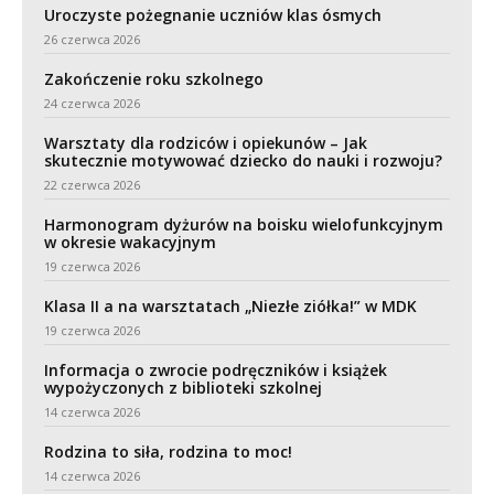
Uroczyste pożegnanie uczniów klas ósmych
26 czerwca 2026
Zakończenie roku szkolnego
24 czerwca 2026
Warsztaty dla rodziców i opiekunów – Jak
skutecznie motywować dziecko do nauki i rozwoju?
22 czerwca 2026
Harmonogram dyżurów na boisku wielofunkcyjnym
w okresie wakacyjnym
19 czerwca 2026
Klasa II a na warsztatach „Niezłe ziółka!” w MDK
19 czerwca 2026
Informacja o zwrocie podręczników i książek
wypożyczonych z biblioteki szkolnej
14 czerwca 2026
Rodzina to siła, rodzina to moc!
14 czerwca 2026