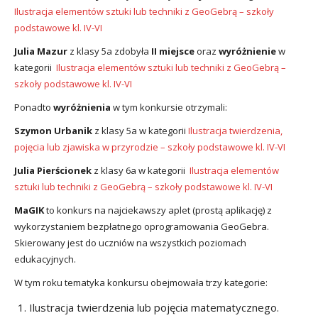
utacja
Ilustracja elementów sztuki lub techniki z GeoGebrą – szkoły
podstawowe kl. IV-VI
Julia Mazur
z klasy 5a zdobyła
II miejsce
oraz
wyróżnienie
w
kategorii
Ilustracja elementów sztuki lub techniki z GeoGebrą –
szkoły podstawowe kl. IV-VI
Ponadto
wyróżnienia
w tym konkursie otrzymali:
Szymon Urbanik
z klasy 5a w kategorii
Ilustracja twierdzenia,
pojęcia lub zjawiska w przyrodzie – szkoły podstawowe kl. IV-VI
Julia Pierścionek
z klasy 6a w kategorii
Ilustracja elementów
sztuki lub techniki z GeoGebrą – szkoły podstawowe kl. IV-VI
MaGIK
to konkurs na najciekawszy aplet (prostą aplikację) z
wykorzystaniem bezpłatnego oprogramowania GeoGebra.
Skierowany jest do uczniów na wszystkich poziomach
edukacyjnych.
W tym roku tematyka konkursu obejmowała trzy kategorie:
Ilustracja twierdzenia lub pojęcia matematycznego.