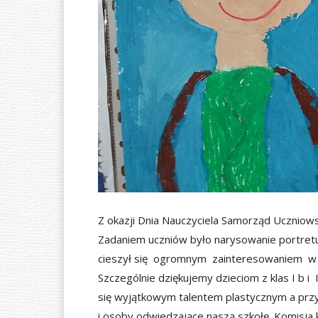
Ó
W
N
A
Z okazji Dnia Nauczyciela Samorząd Uczniowsk
Zadaniem uczniów było narysowanie portretu 
cieszył się ogromnym zainteresowaniem w ca
Szczególnie dziękujemy dzieciom z klas I b i I
się wyjątkowym talentem plastycznym a przy
i osoby odwiedzające naszą szkołę. Komisja