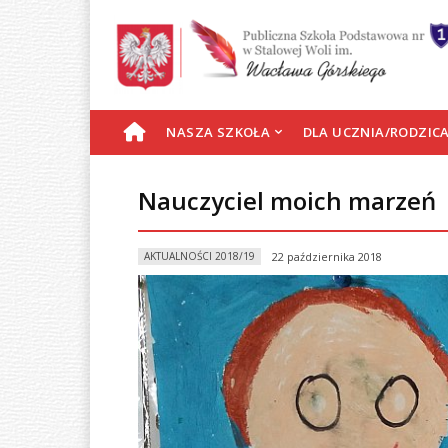
S
NASZA SZKOŁA
DLA UCZNIA/RODZIC
T
Nauczyciel moich marzeń
R
AKTUALNOŚCI 2018/19
22 października 2018
O
N
A
G
Ł