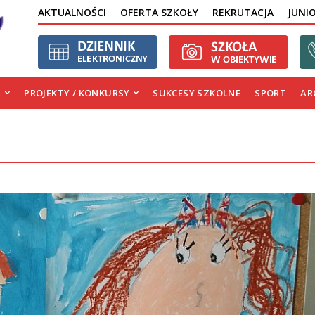
AKTUALNOŚCI
OFERTA SZKOŁY
REKRUTACJA
JUNI
A
PROJEKTY / KONKURSY
SUKCESY SZKOLNE
SPORT
AR