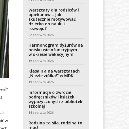
Warsztaty dla rodziców i
opiekunów – Jak
skutecznie motywować
dziecko do nauki i
rozwoju?
22 czerwca 2026
Harmonogram dyżurów na
boisku wielofunkcyjnym
w okresie wakacyjnym
19 czerwca 2026
Klasa II a na warsztatach
„Niezłe ziółka!” w MDK
19 czerwca 2026
zeń”.
Informacja o zwrocie
rs
podręczników i książek
wypożyczonych z biblioteki
szkolnej
ali
14 czerwca 2026
niów
Rodzina to siła, rodzina to
moc!
zych