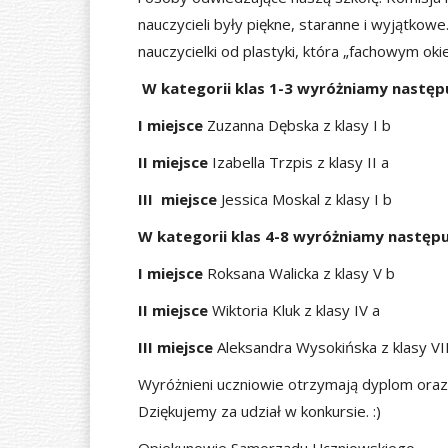
nauczycieli były piękne, staranne i wyjątko
nauczycielki od plastyki, która „fachowym ok
W kategorii klas 1-3 wyróżniamy następu
I miejsce
Zuzanna Dębska z klasy I b
II miejsce
Izabella Trzpis z klasy II a
III miejsce
Jessica Moskal z klasy I b
W kategorii klas 4-8 wyróżniamy następu
I miejsce
Roksana Walicka z klasy V b
II miejsce
Wiktoria Kluk z klasy IV a
III miejsce
Aleksandra Wysokińska z klasy VII
Wyróżnieni uczniowie otrzymają dyplom oraz
Dziękujemy za udział w konkursie. :)