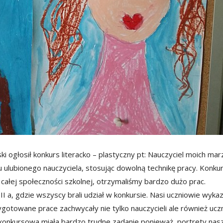
i ogłosił konkurs literacko – plastyczny pt: Nauczyciel moich mar
ulubionego nauczyciela, stosując dowolną technikę pracy. Konku
łej społeczności szkolnej, otrzymaliśmy bardzo dużo prac.
II a, gdzie wszyscy brali udział w konkursie.
Nasi uczniowie wykaz
gotowane prace zachwycały nie tylko nauczycieli ale również ucz
 konkursowa miała bardzo trudne zadanie ponieważ portrety nas