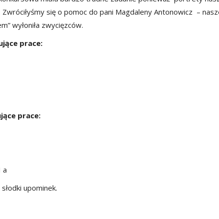
we. Zwróciłyśmy się o pomoc do pani Magdaleny Antonowicz – nasz
iem” wyłoniła zwycięzców.
jące prace:
jące prace:
 a
 słodki upominek.