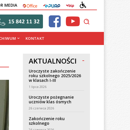
OFFICE
EPUAP
BIP
DEKLARACJA
OR MEDIA
DOSTĘPNOŚCI
CHIWUM
KONTAKT
AKTUALNOŚCI
Uroczyste zakończenie
roku szkolnego 2025/2026
w klasach I-III
1 lipca 2026
Uroczyste pożegnanie
uczniów klas ósmych
26 czerwca 2026
Zakończenie roku
szkolnego
24 czerwca 2026