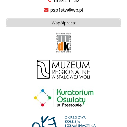
15 842 11 32
psp1stw@wp.pl
Współpraca: