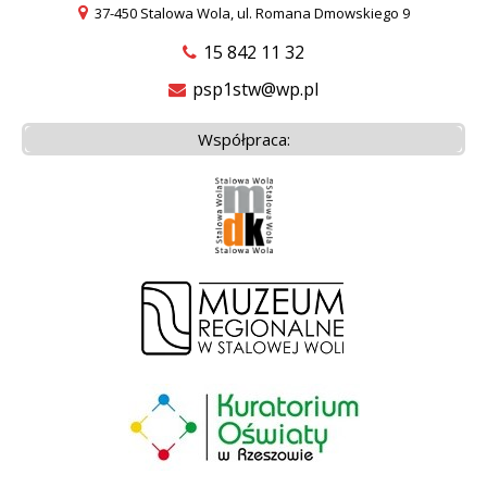
37-450 Stalowa Wola, ul. Romana Dmowskiego 9
15 842 11 32
psp1stw@wp.pl
Współpraca: