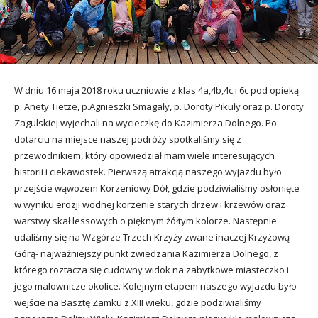
utacja
W dniu 16 maja 2018 roku uczniowie z klas 4a,4b,4c i 6c pod opieką
p. Anety Tietze, p.Agnieszki Smagały, p. Doroty Pikuły oraz p. Doroty
Zagulskiej wyjechali na wycieczkę do Kazimierza Dolnego. Po
dotarciu na miejsce naszej podróży spotkaliśmy się z
przewodnikiem, który opowiedział mam wiele interesujących
historii i ciekawostek.
Pierwszą atrakcją naszego wyjazdu było
przejście wąwozem Korzeniowy Dół, gdzie podziwialiśmy osłonięte
w wyniku erozji wodnej korzenie starych drzew i krzewów oraz
warstwy skał lessowych o pięknym żółtym kolorze. Następnie
udaliśmy się na Wzgórze Trzech Krzyży zwane inaczej Krzyżową
Górą- najważniejszy punkt zwiedzania Kazimierza Dolnego, z
którego roztacza się cudowny widok na zabytkowe miasteczko i
jego malownicze okolice. Kolejnym etapem naszego wyjazdu było
wejście na Basztę Zamku z XIII wieku, gdzie podziwialiśmy