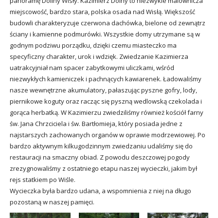
panoramę Doliny Wisły. Kazimierz Dolny to niezwykle malownicza
miejscowość, bardzo stara, polska osada nad Wisłą. Większość
budowli charakteryzuje czerwona dachówka, bielone od zewnątrz
ściany i kamienne podmurówki. Wszystkie domy utrzymane są w
godnym podziwu porządku, dzięki czemu miasteczko ma
specyficzny charakter, urok i wdzięk. Zwiedzanie Kazimierza
uatrakcyjniał nam spacer zabytkowymi uliczkami, wśród
niezwykłych kamieniczek i pachnących kawiarenek. Ładowaliśmy
nasze wewnętrzne akumulatory, pałaszując pyszne gofry, lody,
piernikowe koguty oraz racząc się pyszną wedlowską czekolada i
gorąca herbatką. W Kazimierzu zwiedziliśmy również kościół farny
św. Jana Chrzciciela i św. Bartłomieja, który posiada jedne z
najstarszych zachowanych organów w oprawie modrzewiowej. Po
bardzo aktywnym kilkugodzinnym zwiedzaniu udaliśmy się do
restauracji na smaczny obiad. Z powodu deszczowej pogody
zrezygnowaliśmy z ostatniego etapu naszej wycieczki, jakim był
rejs statkiem po Wiśle.
Wycieczka była bardzo udana, a wspomnienia z niej na długo
pozostaną w naszej pamięci.