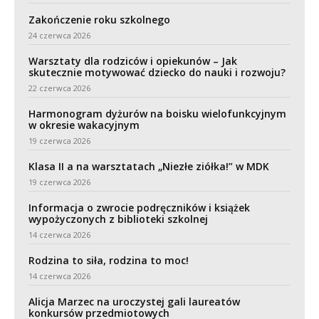
Zakończenie roku szkolnego
24 czerwca 2026
Warsztaty dla rodziców i opiekunów – Jak
skutecznie motywować dziecko do nauki i rozwoju?
22 czerwca 2026
Harmonogram dyżurów na boisku wielofunkcyjnym
w okresie wakacyjnym
19 czerwca 2026
Klasa II a na warsztatach „Niezłe ziółka!” w MDK
19 czerwca 2026
Informacja o zwrocie podręczników i książek
wypożyczonych z biblioteki szkolnej
14 czerwca 2026
Rodzina to siła, rodzina to moc!
14 czerwca 2026
Alicja Marzec na uroczystej gali laureatów
konkursów przedmiotowych