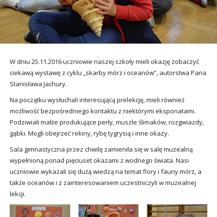
utacja
W dniu 25.11.2016 uczniowie naszej szkoły mieli okazję zobaczyć
ciekawą wystawę z cyklu „skarby mórz i oceanów”, autorstwa Pana
Stanisława Jachury.
Na początku wysłuchali interesującą prelekcję, mieli również
możliwość bezpośredniego kontaktu z niektórymi eksponatami.
Podziwiali małże produkujące perły, muszle ślimaków, rozgwiazdy,
gąbki. Mogli obejrzeć rekiny, rybę tygrysią i inne okazy.
Sala gimnastyczna przez chwilę zamieniła się w salę muzealną
wypełnioną ponad pięciuset okazami z wodnego świata. Nasi
uczniowie wykazali się dużą wiedzą na temat flory i fauny mórz, a
także oceanów i z zainteresowaniem uczestniczyli w muzealnej
lekcji.