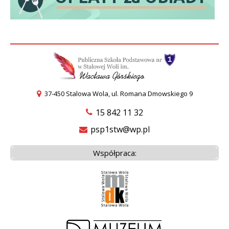
37-450 Stalowa Wola, ul. Romana Dmowskiego 9
15 842 11 32
psp1stw@wp.pl
Współpraca: