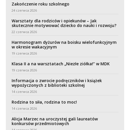
Zakończenie roku szkolnego
24 czerwca 2026
Warsztaty dla rodziców i opiekunów – Jak
skutecznie motywować dziecko do nauki i rozwoju?
22 czerwca 2026
Harmonogram dyżurów na boisku wielofunkcyjnym
w okresie wakacyjnym
19 czerwca 2026
Klasa II a na warsztatach „Niezłe ziółka!” w MDK
19 czerwca 2026
Informacja o zwrocie podręczników i książek
wypożyczonych z biblioteki szkolnej
14 czerwca 2026
Rodzina to siła, rodzina to moc!
14 czerwca 2026
Alicja Marzec na uroczystej gali laureatów
konkursów przedmiotowych
14 czerwca 2026