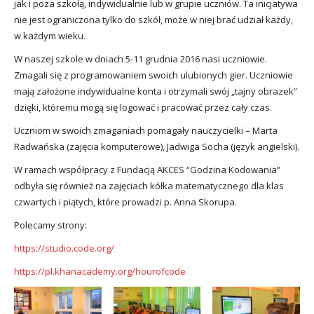
jak i poza szkołą, indywidualnie lub w grupie uczniów. Ta inicjatywa
nie jest ograniczona tylko do szkół, może w niej brać udział każdy,
w każdym wieku.
W naszej szkole w dniach 5-11 grudnia 2016 nasi uczniowie.
Zmagali się z programowaniem swoich ulubionych gier. Uczniowie
mają założone indywidualne konta i otrzymali swój „tajny obrazek”
dzięki, któremu mogą się logować i pracować przez cały czas.
Uczniom w swoich zmaganiach pomagały nauczycielki – Marta
Radwańska (zajęcia komputerowe), Jadwiga Socha (język angielski).
W ramach współpracy z Fundacją AKCES “Godzina Kodowania”
odbyła się również na zajęciach kółka matematycznego dla klas
czwartych i piątych, które prowadzi p. Anna Skorupa.
Polecamy strony:
https://studio.code.org/
https://pl.khanacademy.org/hourofcode