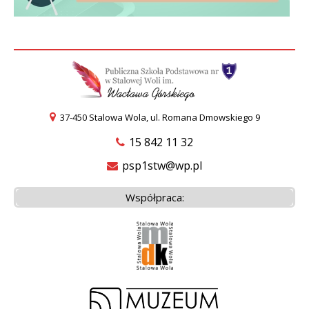
37-450 Stalowa Wola, ul. Romana Dmowskiego 9
15 842 11 32
psp1stw@wp.pl
Współpraca: