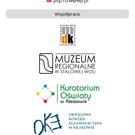
psp1stw@wp.pl
Współpraca: