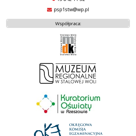
psp1stw@wp.pl
Współpraca: