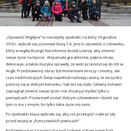
utacja
„Opowieść Wigilijna” to niezwykły spektakl, na który 14 grudnia
2016 r. wybrali się uczniowie klasy 5 b. Jest to opowieść o człowieku,
który w wigilię Bożego Narodzenia dostał szansę, aby zmienić
swoje życie na lepsze. Wspaniała gra aktorów, piękne stroje,
dekoracje, a także muzyka sprawiły, że widz przeniósł się do XIX w.
Anglii. Przedstawiony obraz był momentami mroczy i smutny, ale
czas nadchodzących Świąt napełniał nadzieją i wiarą, że wszystko
potoczy się w dobrym kierunku. I tak też się stało. Główny bohater
zapragnął zmienić swoje życie i nie chciał już myśleć tylko o
pieniądzach. Postanowił zostać dobrym człowiekiem i dzielić się
tym co ma z innymi, bo tylko takie życie ma sens.
Po spektaklu klasa wybrała się, aby coś przekąsić i nabrać siły
przed wizytą w „Rzeszowskich piwnicach”.
Podziemna trasa turystyczna pod rynkiem w Rzeszowie była