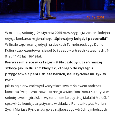
utacja
W minioną sobotę tj. 24 stycznia 2015 rozstrzygnięta została kolejna
edycja konkursu regionalnego
„Śpiewajmy kolędy i pastorałki”
.
W finale tegorocznej edycji na deskach Tarnobrzeskiego Domu
Kultury zaprezentowali się soliści i zespoły w trzech kategoriach : 7-
9 lat, 11-15 lat i 16-19 lat.
Pierwsze miejsce w kategorii 7-9 lat zdobył uczeń naszej
szkoły- Jakub Bulec z klasy 3 c, którego do występu
przygotowała pani Elżbieta Paruch, nauczycielka muzyki w
PSP 1.
Jakub najpierw zachwycił wszystkich swoim śpiewem podczas
koncertu świąteczno -noworocznego w Miejskim Domu Kultury, a w
sobotę swoim góralskim wykonaniem kolędy „Hej Maluśki Maluśki”
sprawił, że komisja artystyczna w składzie Renata Kutyła, Marian
Zych i Mariusz Ryś uznała go za najlepszego wśród najmłodszych