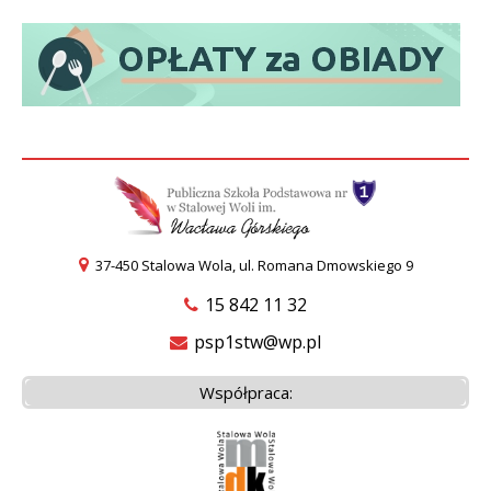
37-450 Stalowa Wola, ul. Romana Dmowskiego 9
15 842 11 32
psp1stw@wp.pl
Współpraca: