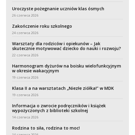
Uroczyste pożegnanie uczniów klas ósmych
26 czerwca 2026
Zakończenie roku szkolnego
24 czerwca 2026
Warsztaty dla rodziców i opiekunów – Jak
skutecznie motywować dziecko do nauki i rozwoju?
22 czerwca 2026
Harmonogram dyżurów na boisku wielofunkcyjnym
w okresie wakacyjnym
19 czerwca 2026
Klasa II a na warsztatach „Niezłe ziółka!” w MDK
19 czerwca 2026
Informacja o zwrocie podręczników i książek
wypożyczonych z biblioteki szkolnej
14 czerwca 2026
Rodzina to siła, rodzina to moc!
14 czerwca 2026