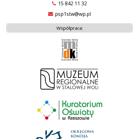
15 842 11 32
psp1stw@wp.pl
Współpraca: