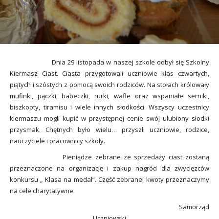
utacja
Dnia 29 listopada w naszej szkole odbył się Szkolny
Kiermasz Ciast. Ciasta przygotowali uczniowie klas czwartych,
piątych i szóstych z pomocą swoich rodziców. Na stołach królowały
mufinki, pączki, babeczki, rurki, wafle oraz wspaniałe serniki,
biszkopty, tiramisu i wiele innych słodkości. Wszyscy uczestnicy
kiermaszu mogli kupić w przystępnej cenie swój ulubiony słodki
przysmak. Chętnych było wielu… przyszli uczniowie, rodzice,
nauczyciele i pracownicy szkoły.
Pieniądze zebrane ze sprzedaży ciast zostaną
przeznaczone na organizację i zakup nagród dla zwycięzców
konkursu „ Klasa na medal”. Część zebranej kwoty przeznaczymy
na cele charytatywne.
Samorząd
Uczniowski