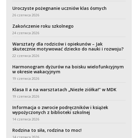
Uroczyste pożegnanie uczniów klas ósmych
26 czerwca 2026
Zakończenie roku szkolnego
24 czerwca 2026
Warsztaty dla rodziców i opiekunów – Jak
skutecznie motywować dziecko do nauki i rozwoju?
22 czerwca 2026
Harmonogram dyżurów na boisku wielofunkcyjnym
w okresie wakacyjnym
19 czerwca 2026
Klasa II a na warsztatach „Niezłe ziółka!” w MDK
19 czerwca 2026
Informacja o zwrocie podręczników i książek
wypożyczonych z biblioteki szkolnej
14 czerwca 2026
Rodzina to siła, rodzina to moc!
14 czerwca 2026