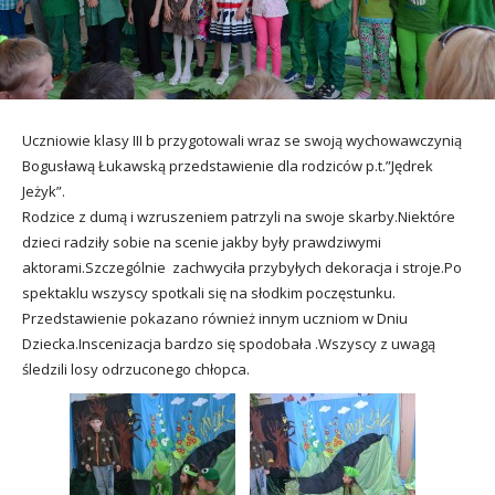
utacja
Uczniowie klasy III b przygotowali wraz se swoją wychowawczynią
Bogusławą Łukawską przedstawienie dla rodziców p.t.”Jędrek
Jeżyk”.
Rodzice z dumą i wzruszeniem patrzyli na swoje skarby.Niektóre
dzieci radziły sobie na scenie jakby były prawdziwymi
aktorami.Szczególnie zachwyciła przybyłych dekoracja i stroje.Po
spektaklu wszyscy spotkali się na słodkim poczęstunku.
Przedstawienie pokazano również innym uczniom w Dniu
Dziecka.Inscenizacja bardzo się spodobała .Wszyscy z uwagą
śledzili losy odrzuconego chłopca.