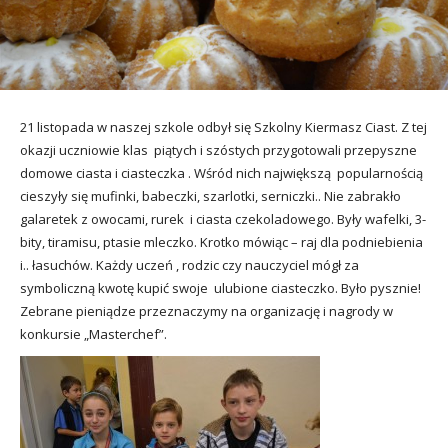
utacja
21 listopada w naszej szkole odbył się Szkolny Kiermasz Ciast. Z tej
okazji uczniowie klas piątych i szóstych przygotowali przepyszne
domowe ciasta i ciasteczka . Wśród nich największą popularnością
cieszyły się mufinki, babeczki, szarlotki, serniczki.. Nie zabrakło
galaretek z owocami, rurek i ciasta czekoladowego. Były wafelki, 3-
bity, tiramisu, ptasie mleczko. Krotko mówiąc – raj dla podniebienia
i.. łasuchów.
Każdy uczeń , rodzic czy nauczyciel mógł za
symboliczną kwotę kupić swoje ulubione ciasteczko. Było pysznie!
Zebrane pieniądze przeznaczymy na organizację i nagrody w
konkursie „Masterchef”.