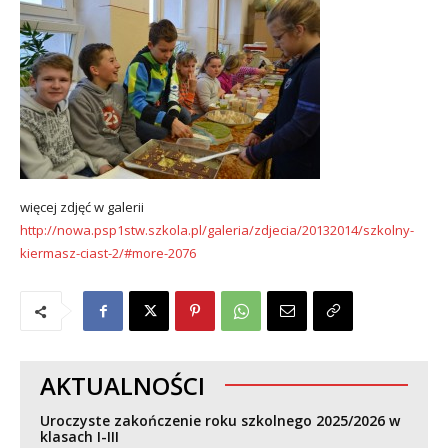
więcej zdjęć w galerii
http://nowa.psp1stw.szkola.pl/galeria/zdjecia/20132014/szkolny-
kiermasz-ciast-2/#more-2076
AKTUALNOŚCI
Uroczyste zakończenie roku szkolnego 2025/2026 w
klasach I-III