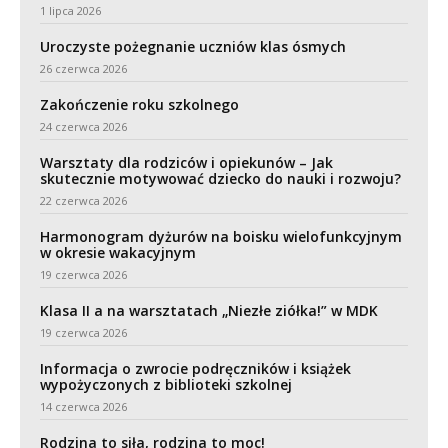
1 lipca 2026
Uroczyste pożegnanie uczniów klas ósmych
26 czerwca 2026
Zakończenie roku szkolnego
24 czerwca 2026
Warsztaty dla rodziców i opiekunów – Jak
skutecznie motywować dziecko do nauki i rozwoju?
22 czerwca 2026
Harmonogram dyżurów na boisku wielofunkcyjnym
w okresie wakacyjnym
19 czerwca 2026
Klasa II a na warsztatach „Niezłe ziółka!” w MDK
19 czerwca 2026
Informacja o zwrocie podręczników i książek
wypożyczonych z biblioteki szkolnej
14 czerwca 2026
Rodzina to siła, rodzina to moc!