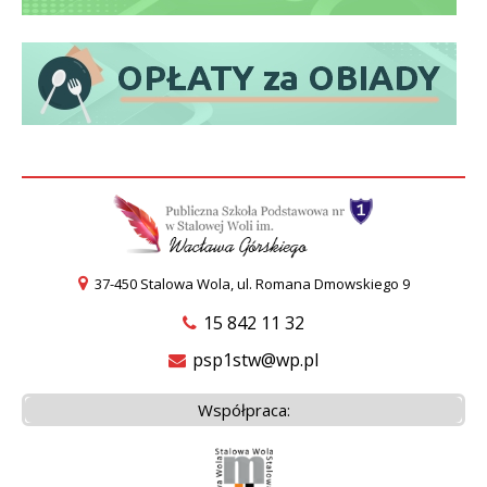
37-450 Stalowa Wola, ul. Romana Dmowskiego 9
15 842 11 32
psp1stw@wp.pl
Współpraca: