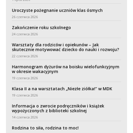
Uroczyste pożegnanie uczniów klas ósmych
26 czerwca 2026
Zakończenie roku szkolnego
24 czerwca 2026
Warsztaty dla rodziców i opiekunów – Jak
skutecznie motywować dziecko do nauki i rozwoju?
22 czerwca 2026
Harmonogram dyżurów na boisku wielofunkcyjnym
w okresie wakacyjnym
19 czerwca 2026
Klasa II a na warsztatach „Niezłe ziółka!” w MDK
19 czerwca 2026
Informacja o zwrocie podręczników i książek
wypożyczonych z biblioteki szkolnej
14 czerwca 2026
Rodzina to siła, rodzina to moc!