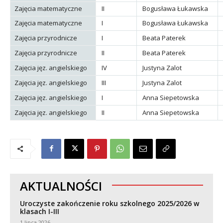
utacja
Zajęcia matematyczne
II
Bogusława Łukawska
Zajęcia matematyczne
I
Bogusława Łukawska
Zajęcia przyrodnicze
I
Beata Paterek
Zajęcia przyrodnicze
II
Beata Paterek
Zajęcia jęz. angielskiego
IV
Justyna Zalot
Zajęcia jęz. angielskiego
III
Justyna Zalot
Zajęcia jęz. angielskiego
I
Anna Siepetowska
Zajęcia jęz. angielskiego
II
Anna Siepetowska
AKTUALNOŚCI
Uroczyste zakończenie roku szkolnego 2025/2026 w
klasach I-III
1 lipca 2026