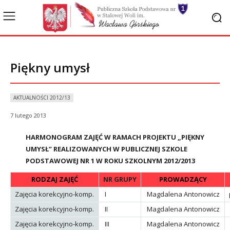
Piękny umysł
AKTUALNOŚCI 2012/13
7 lutego 2013
HARMONOGRAM ZAJĘĆ W RAMACH PROJEKTU „PIĘKNY
UMYSŁ” REALIZOWANYCH W PUBLICZNEJ SZKOLE
PODSTAWOWEJ NR 1 W ROKU SZKOLNYM 2012/2013
RODZAJ ZAJĘĆ
NR GRUPY
PROWADZĄCY
Zajęcia korekcyjno-komp.
I
Magdalena Antonowicz
Zajęcia korekcyjno-komp.
II
Magdalena Antonowicz
Zajęcia korekcyjno-komp.
III
Magdalena Antonowicz