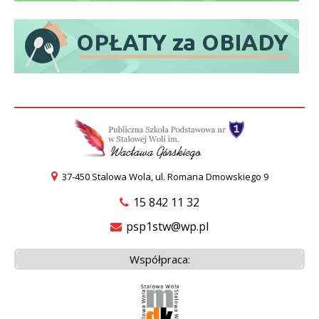
37-450 Stalowa Wola, ul. Romana Dmowskiego 9
15 842 11 32
psp1stw@wp.pl
Współpraca: