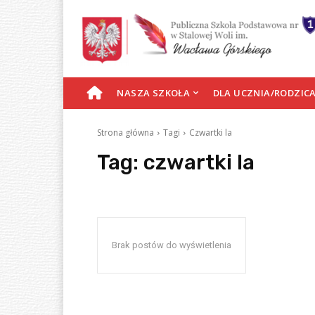
S
NASZA SZKOŁA
DLA UCZNIA/RODZIC
T
Strona główna
Tagi
Czwartki la
R
Tag:
czwartki la
O
N
Brak postów do wyświetlenia
A
G
Ł