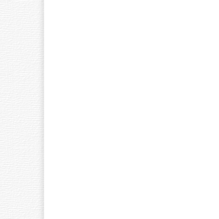
Ó
W
N
A