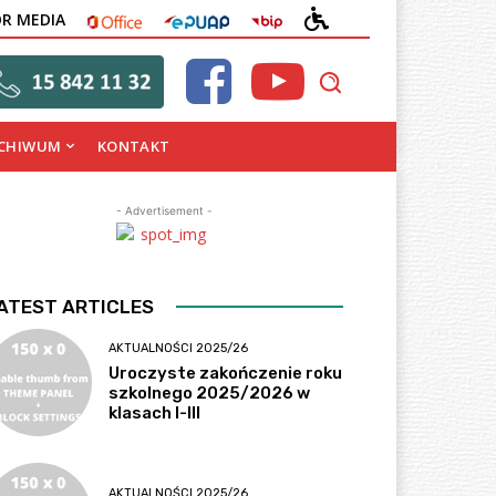
OFFICE
EPUAP
BIP
DEKLARACJA
OR MEDIA
DOSTĘPNOŚCI
CHIWUM
KONTAKT
- Advertisement -
ATEST ARTICLES
AKTUALNOŚCI 2025/26
Uroczyste zakończenie roku
szkolnego 2025/2026 w
klasach I-III
AKTUALNOŚCI 2025/26