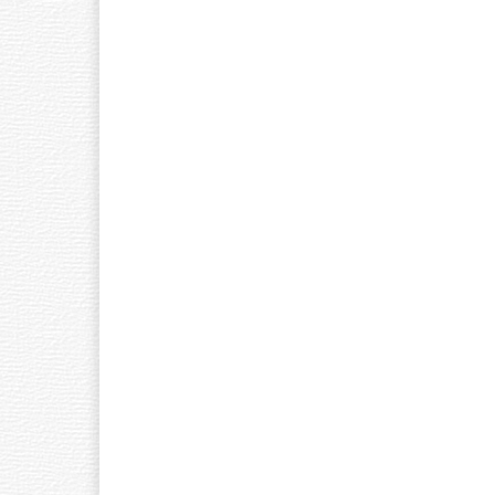
Ó
W
N
A