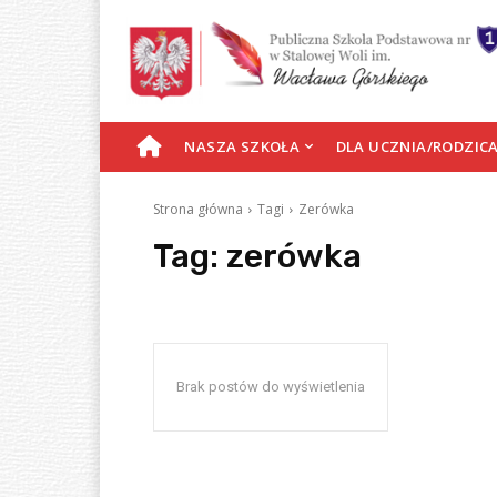
S
NASZA SZKOŁA
DLA UCZNIA/RODZIC
T
Strona główna
Tagi
Zerówka
R
Tag:
zerówka
O
N
Brak postów do wyświetlenia
A
G
Ł