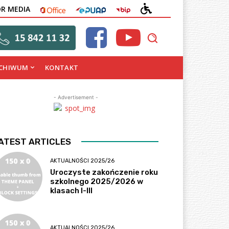
OFFICE
EPUAP
BIP
DEKLARACJA
OR MEDIA
DOSTĘPNOŚCI
CHIWUM
KONTAKT
- Advertisement -
ATEST ARTICLES
AKTUALNOŚCI 2025/26
Uroczyste zakończenie roku
szkolnego 2025/2026 w
klasach I-III
AKTUALNOŚCI 2025/26