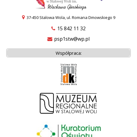
37-450 Stalowa Wola, ul. Romana Dmowskiego 9
15 842 11 32
psp1stw@wp.pl
Współpraca: