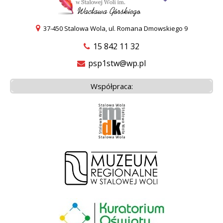
37-450 Stalowa Wola, ul. Romana Dmowskiego 9
15 842 11 32
psp1stw@wp.pl
Współpraca: