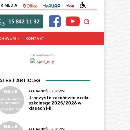
OFFICE
EPUAP
BIP
DEKLARACJA
OR MEDIA
DOSTĘPNOŚCI
CHIWUM
KONTAKT
- Advertisement -
ATEST ARTICLES
AKTUALNOŚCI 2025/26
Uroczyste zakończenie roku
szkolnego 2025/2026 w
klasach I-III
AKTUALNOŚCI 2025/26