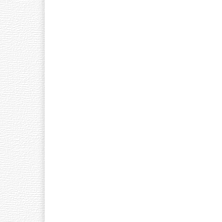
Ó
W
N
A