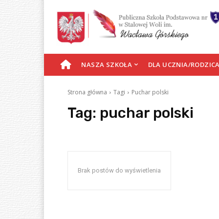
S
NASZA SZKOŁA
DLA UCZNIA/RODZIC
T
Strona główna
Tagi
Puchar polski
R
Tag:
puchar polski
O
N
Brak postów do wyświetlenia
A
G
Ł