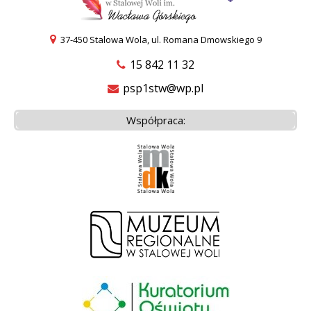
37-450 Stalowa Wola, ul. Romana Dmowskiego 9
15 842 11 32
psp1stw@wp.pl
Współpraca: